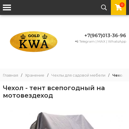
0
+7(967)013-36-96
📲 Telegram | MAX | WhatsApp
Главная
/
Хранение
/
Чехлы для садовой мебели
/
Чехол -
Чехол - тент всепогодный на
мотовездеход