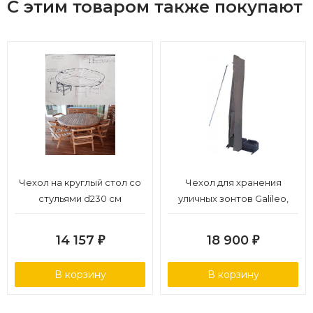
С этим товаром также покупают
Чехол на круглый стол со
Чехол для хранения
стульями d230 см
уличных зонтов Galileo,
Astro 3030/3535/3040
14 157
18 900
₽
₽
В корзину
В корзину