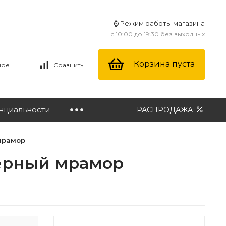
⌚ Режим работы магазина
с 10:00 до 19:30 без выходных
Корзина пуста
ное
Сравнить
нциальности
РАСПРОДАЖА
 мрамор
черный мрамор