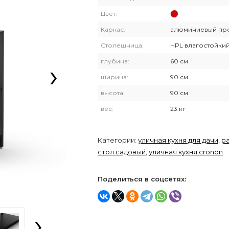
Цвет:
Каркас:
алюминиевый пр
Столешница:
HPL влагостойки
›
глубина:
60 см
ширина:
90 см
высота:
90 см
вес:
23 кг
Категории:
уличная кухня для дачи
,
р
стол садовый
,
уличная кухня cronon
Поделиться в соцсетях:
›