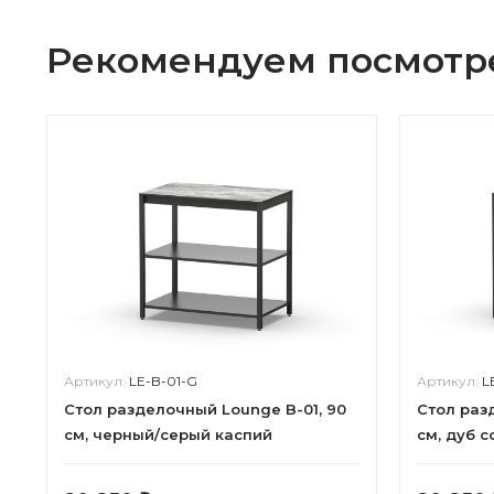
Рекомендуем посмотр
Артикул:
LE-B-01-G
Артикул:
L
Cтол разделочный Lounge B-01, 90
Cтол раз
см, черный/серый каспий
см, дуб 