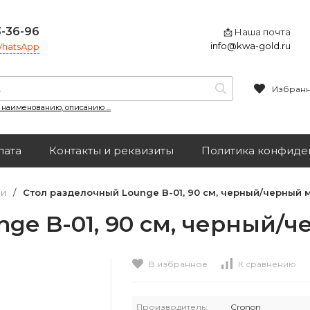
3-36-96
📩 Наша почта
info@kwa-gold.ru
 WhatsApp
Избран
, наименованию, описанию ...
лата
Контакты и реквизиты
Политика конфиде
чи
/
Cтол разделочный Lounge B-01, 90 см, черный/черный
ge B-01, 90 см, черный/
В избранное
К сравнению
Производитель:
Cronon