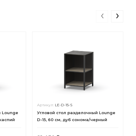
‹
›
Артикул:
LE-D-15-S
й Lounge
Угловой стол разделочный Lounge
 каспий
D-15, 60 см, дуб сонома/черный
мрамор