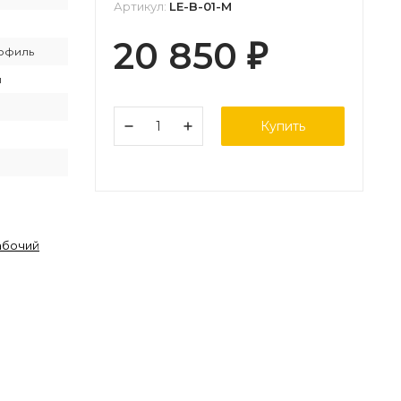
Артикул:
LE-B-01-M
20 850
₽
офиль
й
Купить
абочий