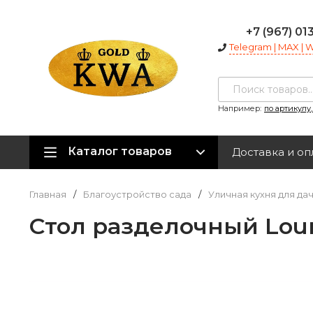
+7 (967) 01
Telegram | MAX |
Например:
по артикулу
Каталог товаров
Доставка и оп
Главная
/
Благоустройство сада
/
Уличная кухня для да
Cтол разделочный Loun