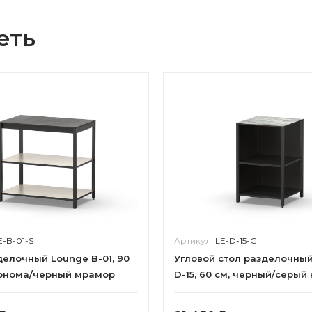
еть
E-B-01-S
Артикул:
LE-D-15-G
делочный Lounge B-01, 90
Угловой стол разделочны
сонома/черный мрамор
D-15, 60 см, черный/серый