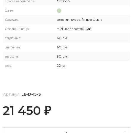
Производитель:
Cronon
Цвет:
Каркас:
алюминиевый профиль
Столешница:
HPL влагостойкий
глубина:
60 см
ширина:
60 см
высота:
90 см
вес:
22 кг
Артикул:
LE-D-15-S
21 450
₽