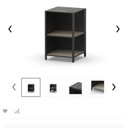
‹
›
‹
›