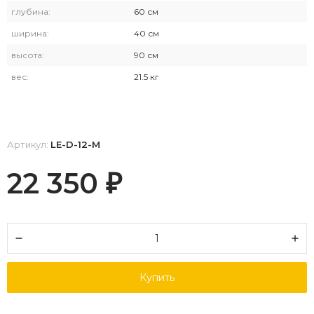
глубина:
60 см
ширина:
40 см
высота:
90 см
вес:
21.5 кг
Артикул:
LE-D-12-M
22 350
₽
Купить