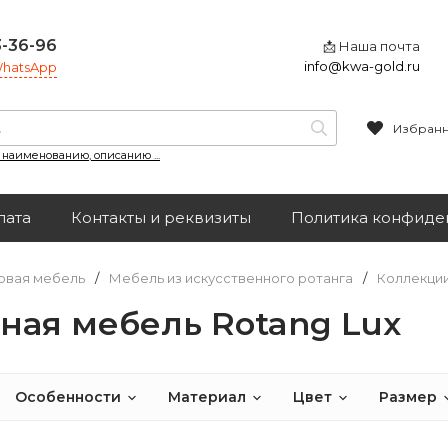
3-36-96
📩 Наша почта
info@kwa-gold.ru
 WhatsApp
Избран
, наименованию, описанию ...
лата
Контакты и реквизиты
Политика конфиде
овая мебель
/
Мебель из искусственного ротанга
/
Коллекци
ная мебель Rotang Lux
Особенности
Материал
Цвет
Размер