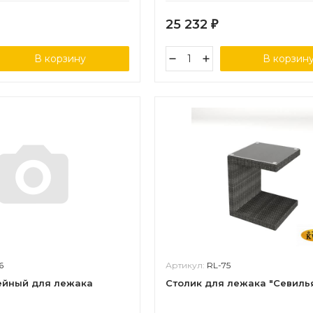
25 232
₽
В корзину
В корзин
6
Артикул:
RL-75
ейный для лежака
Столик для лежака "Севиль