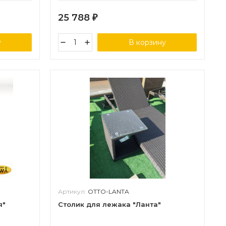
25 788
₽
у
В корзину
Артикул:
OTTO-LANTA
я"
Столик для лежака "Ланта"