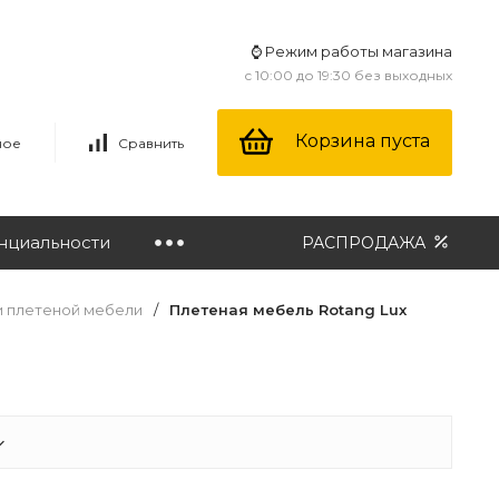
⌚ Режим работы магазина
с 10:00 до 19:30 без выходных
Корзина пуста
ное
Сравнить
нциальности
РАСПРОДАЖА
и плетеной мебели
/
Плетеная мебель Rotang Lux