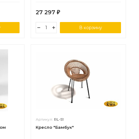
27 297
₽
у
В корзину
Артикул:
RL-51
лом
Кресло "Бамбук"