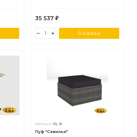
35 537
₽
у
В корзину
Артикул:
RL-8
Пуф "Севилья"