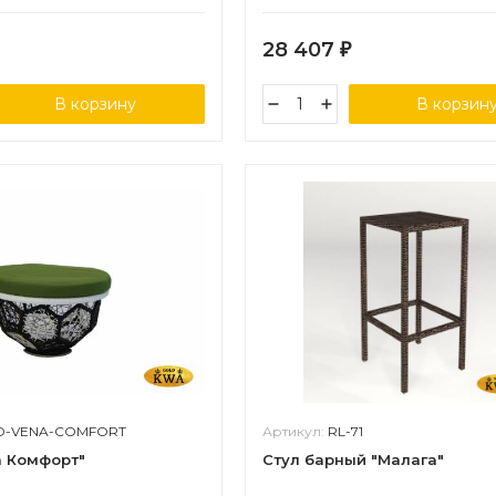
28 407
₽
В корзину
В корзин
O-VENA-COMFORT
Артикул:
RL-71
а Комфорт"
Стул барный "Малага"