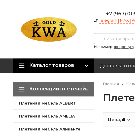
+7 (967) 01
Telegram | MAX |
Например:
по артикулу
Каталог товаров
Доставка и оп
Главная
/
Сад
Коллекции плетеной мебели
Плете
Плетеная мебель ALBERT
Плетеная мебель AMELIA
Цена,
Р
Плетеная мебель Аликанте