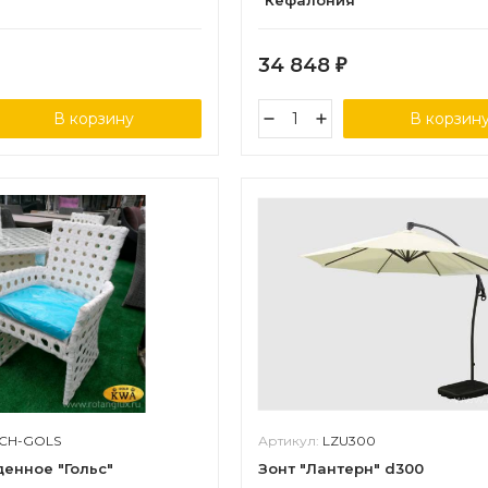
"Кефалония"
34 848
₽
В корзину
В корзин
CH-GOLS
Артикул:
LZU300
енное "Гольс"
Зонт "Лантерн" d300