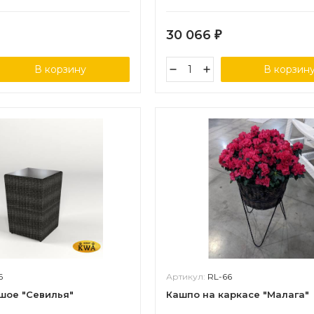
30 066
₽
В корзину
В корзин
6
Артикул:
RL-66
шое "Севилья"
Кашпо на каркасе "Малага"