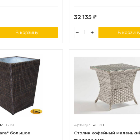
32 135
₽
В корзину
В корзин
-MLG-KB
Артикул:
RL-20
ага" большое
Столик кофейный маленьки