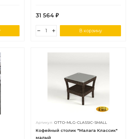
31 564
₽
у
В корзину
Артикул:
OTTO-MLG-CLASSIC-SMALL
Кофейный столик "Малага Классик"
малый