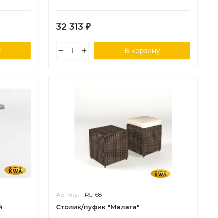
32 313
₽
у
В корзину
Артикул:
RL-68
й
Столик/пуфик "Малага"