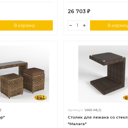
26 703
₽
В корзину
В корзин
2
Артикул:
VAR-MLG
ор"
Столик для лежака со стек
"Малага"