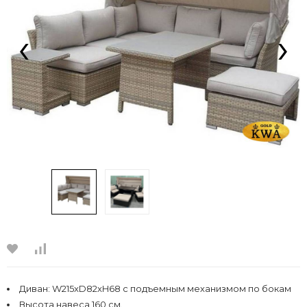
‹
›
Диван: W215xD82xH68 с подъемным механизмом по бокам
Высота навеса 160 см.