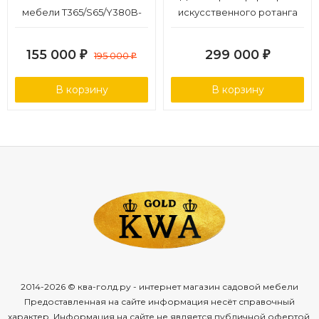
мебели T365/S65/Y380B-
искусственного ротанга
W65 Light Brown (8+1)
со столом AFM-350B Beige
155 000
299 000
₽
195 000
₽
₽
В корзину
В корзину
2014-2026 © ква-голд.ру - интернет магазин садовой мебели
Предоставленная на сайте информация несёт справочный
характер. Информация на сайте не является публичной офертой,