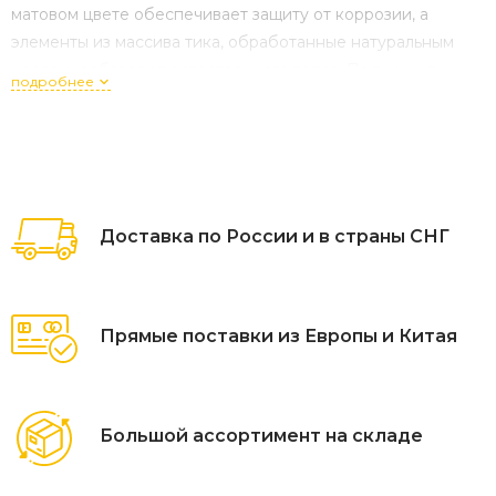
матовом цвете обеспечивает защиту от коррозии, а
элементы из массива тика, обработанные натуральным
маслом, добавляют естественного тепла. Подушки в
подробнее
комплекте выполнены из водонепроницаемой ткани
Olefin, цвет подушек светло-серый.
Мебель CONCORDE идеально подходит для создания
комфортных зон отдыха на открытом воздухе, гармонично
вписываясь в любой экстерьер.
Доставка по России и в страны СНГ
Прямые поставки из Европы и Китая
Большой ассортимент на складе