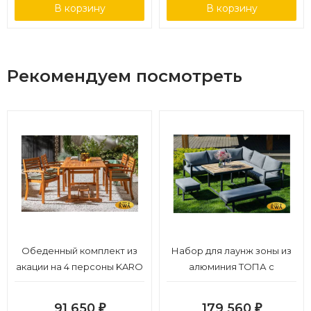
В корзину
В корзину
Рекомендуем посмотреть
Обеденный комплект из
Набор для лаунж зоны из
акации на 4 персоны KARO
алюминия ТОПА с
Joygarden
обеденным столом
91 650
179 560
₽
₽