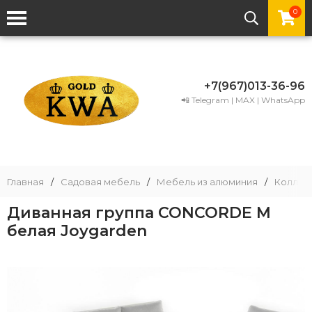
0
+7(967)013-36-96
📲 Telegram | MAX | WhatsApp
Главная
/
Садовая мебель
/
Мебель из алюминия
/
Коллек
Диванная группа CONCORDE M
белая Joygarden