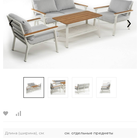
‹
›
Длина (ширина), см:
см. отдельные предметы