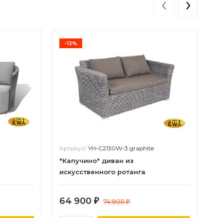
‹
›
-13%
Артикул:
YH-C2130W-3 graphite
"Капучино" диван из
искусственного ротанга
двухместный, цвет графит
64 900
₽
74 900
₽