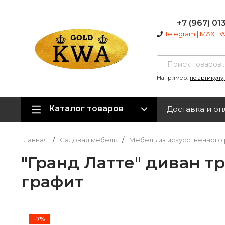
+7 (967) 01
Telegram | MAX |
Например:
по артикулу
Каталог товаров
Доставка и оп
Главная
/
Садовая мебель
/
Мебель из искусственного 
"Гранд Латте" диван т
графит
-7%