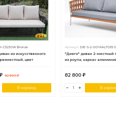
H-C3230W Bronze
Артикул:
DIE-S-2-001 RAL7035 SH mel-or
диван из искусственного
"Диего" диван 2-местный
трехместный, цвет
из роупа, каркас алюмини
ый
серый (RAL7035) шагрень, 
оранжевый меланж круглы
82 800
₽
92 900
₽
₽
светло-серая
В корзину
В корзи