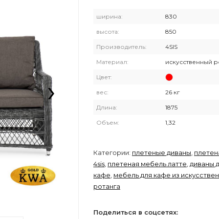
ширина:
830
высота:
850
Производитель:
4SIS
Материал:
искусственный р
›
Цвет:
вес:
26 кг
Длина:
1875
Объем:
1,32
Категории:
плетеные диваны
,
плетен
4sis
,
плетеная мебель латте
,
диваны 
кафе
,
мебель для кафе из искусстве
ротанга
Поделиться в соцсетях: