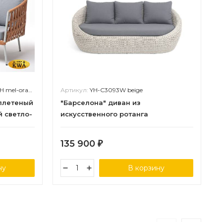
ange(H-gray)
Артикул:
YH-C3093W beige
 плетеный
"Барселона" диван из
й светло-
искусственного ротанга
роуп
трехместный, цвет бежевый
й, ткань
135 900
₽
ну
В корзину