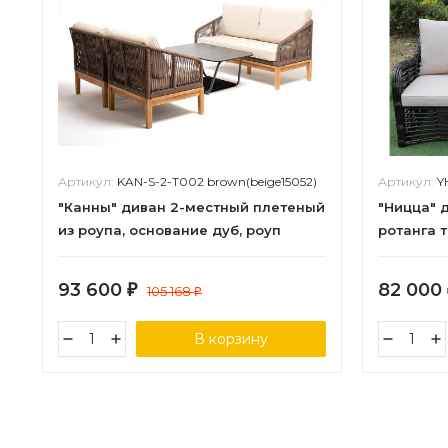
Артикул:
KAN-S-2-T002 brown(beige15052)
Артикул:
Y
"Канны" диван 2-местный плетеный
"Ницца" 
из роупа, основание дуб, роуп
ротанга 
коричневый круглый, ткань
бронзов
бежевая 15052
93 600
82 000
₽
105 168
₽
В корзину