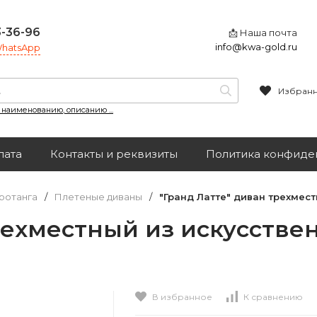
3-36-96
📩 Наша почта
info@kwa-gold.ru
 WhatsApp
Избран
, наименованию, описанию ...
лата
Контакты и реквизиты
Политика конфиде
ротанга
/
Плетеные диваны
/
"Гранд Латте" диван трехмест
рехместный из искусствен
В избранное
К сравнению