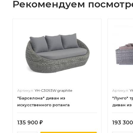
Рекомендуем посмотр
Артикул:
YH-C3093W graphite
Артикул:
Y
"Барселона" диван из
"Лунго" 
искусственного ротанга
диван из
трехместный, цвет графит
цвет гра
135 900
193 30
₽