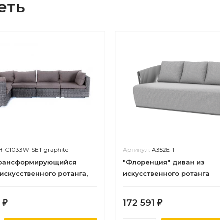
еть
H-C1033W-SET graphite
Артикул:
A352E-1
трансформирующийся
"Флоренция" диван из
 искусственного ротанга,
искусственного ротанга
фит
трехместный, цвет графит
0
172 591
₽
₽