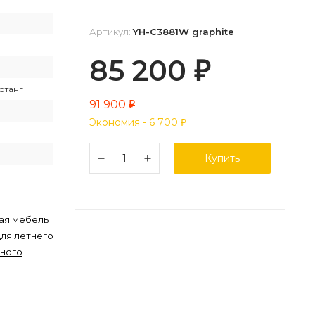
Артикул:
YH-C3881W graphite
85 200
₽
отанг
91 900
₽
Экономия -
6 700
₽
Купить
ая мебель
для летнего
нного