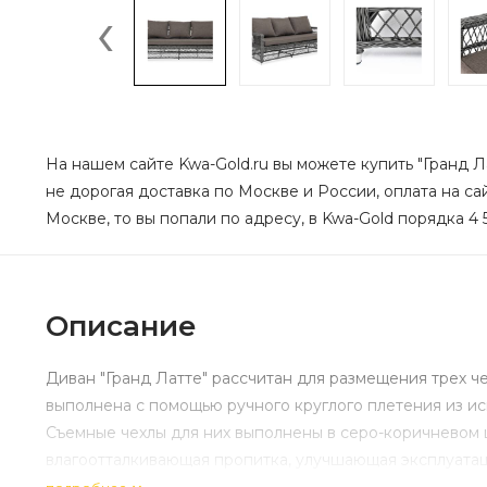
‹
На нашем сайте Kwa-Gold.ru вы можете купить "Гранд Ла
не дорогая доставка по Москве и России, оплата на са
Москве, то вы попали по адресу, в Kwa-Gold порядка 4 
Описание
Диван "Гранд Латте" рассчитан для размещения трех 
выполнена с помощью ручного круглого плетения из ис
Съемные чехлы для них выполнены в серо-коричневом ц
влагоотталкивающая пропитка, улучшающая эксплуатац