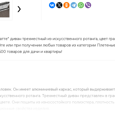
›
тте" диван трехместный из искусственного ротанга, цвет гра
йте или при получении любых товаров из категории Плетеные
500 товаров для дачи и квартиры!
человек. Он имеет алюминиевый каркас, который выдерживает
кусственного ротанга. Трехместный диван представлен в гра
вете. Они пошиты из износостойкого полиэстера, плотность
ионные свойства изделия.