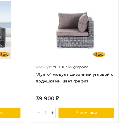
Артикул:
YH-C1031W graphite
"
"Лунго" модуль диванный угловой с
подушками, цвет графит
39 900
₽
ну
В корзину