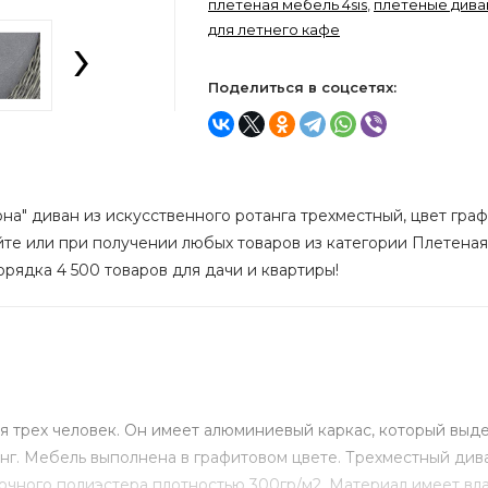
плетеная мебель 4sis
,
плетеные дива
›
для летнего кафе
Поделиться в соцсетях:
на" диван из искусственного ротанга трехместный, цвет графи
йте или при получении любых товаров из категории Плетеная
орядка 4 500 товаров для дачи и квартиры!
 трех человек. Он имеет алюминиевый каркас, который выд
нг. Мебель выполнена в графитовом цвете. Трехместный див
очного полиэстера плотностью 300гр/м2. Материал имеет вл