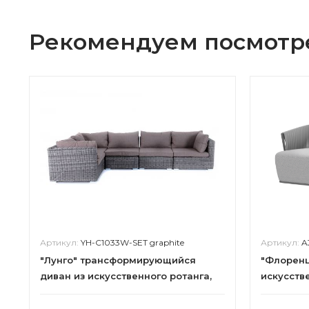
Рекомендуем посмотр
Артикул:
YH-C1033W-SET graphite
Артикул:
A
"Лунго" трансформирующийся
"Флоренц
диван из искусственного ротанга,
искусств
цвет графит
трехмест