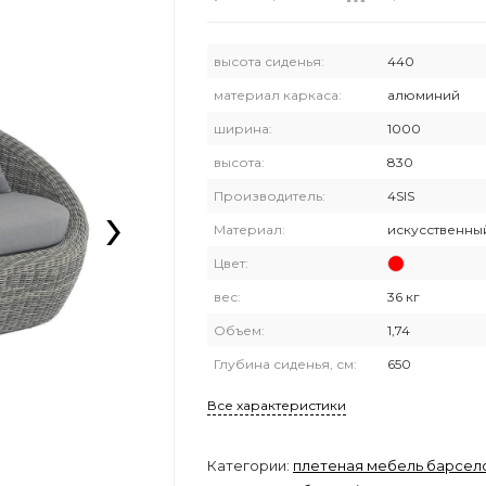
высота сиденья:
440
материал каркаса:
алюминий
ширина:
1000
высота:
830
›
Производитель:
4SIS
Материал:
искусственны
Цвет:
вес:
36 кг
Объем:
1,74
Глубина сиденья, см:
650
Все характеристики
Категории:
плетеная мебель барсел