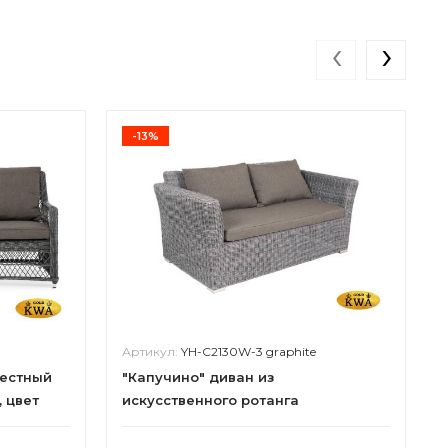
‹
›
-13%
Артикул:
YH-C2130W-3 graphite
местный
"Капучино" диван из
, цвет
искусственного ротанга
двухместный, цвет графит