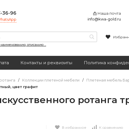
3-36-96
📩 Наша почта
info@kwa-gold.ru
 WhatsApp
Избран
, наименованию, описанию ...
лата
Контакты и реквизиты
Политика конфиде
ротанга
/
Коллекции плетеной мебели
/
Плетеная мебель Ба
тный, цвет графит
искусственного ротанга т
В избранное
К сравнению