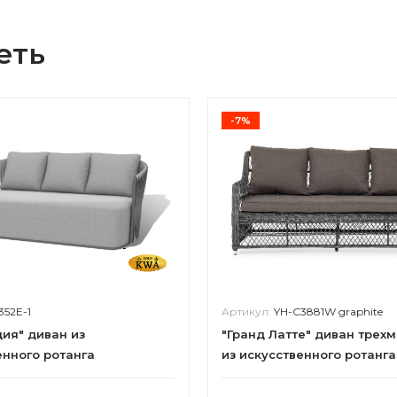
еть
-7%
352E-1
Артикул:
YH-C3881W graphite
ия" диван из
"Гранд Латте" диван трех
енного ротанга
из искусственного ротанга
ный, цвет графит
графит