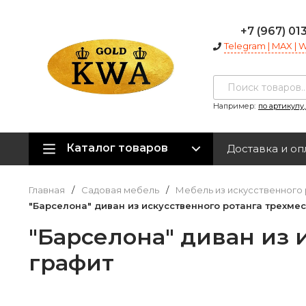
+7 (967) 01
Telegram | MAX |
Например:
по артикулу
Каталог товаров
Доставка и оп
Главная
/
Садовая мебель
/
Мебель из искусственного 
"Барселона" диван из искусственного ротанга трехмес
"Барселона" диван из 
графит