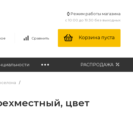
⌚ Режим работы магазина
с 10:00 до 19:30 без выходных
Корзина пуста
ное
Сравнить
нциальности
РАСПРОДАЖА
рселона
/
рехместный, цвет