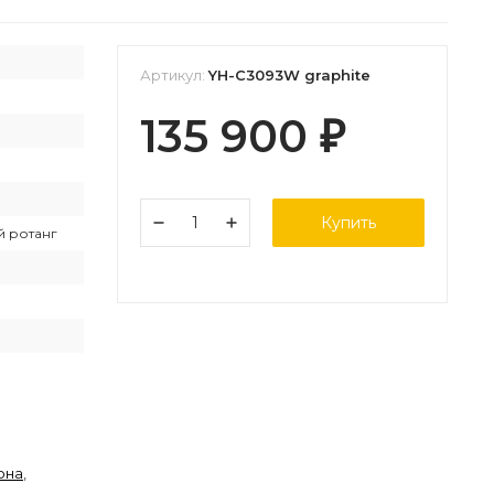
Артикул:
YH-C3093W graphite
135 900
₽
Купить
й ротанг
она
,