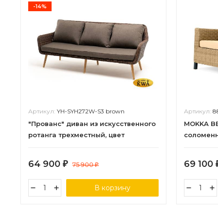
-14%
Артикул:
YH-SYH272W-S3 brown
Артикул:
8
"Прованс" диван из искусственного
MOKKA BE
ротанга трехместный, цвет
соломен
коричневый
64 900
69 100
₽
75 900
₽
В корзину