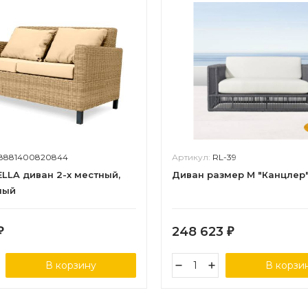
8881400820844
Артикул:
RL-39
LLA диван 2-х местный,
Диван размер М "Канцлер
ный
248 623
₽
₽
В корзину
В корзи