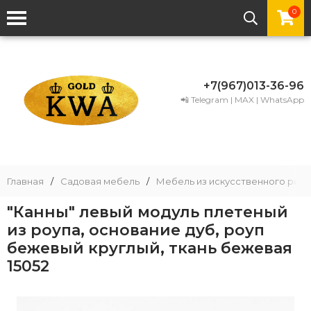
0
+7(967)013-36-96
📲 Telegram | MAX | WhatsApp
Главная
/
Садовая мебель
/
Мебель из искусственного рота
"Канны" левый модуль плетеный
из роупа, основание дуб, роуп
бежевый круглый, ткань бежевая
15052