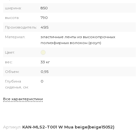
ширина:
850
высота:
790
Производитель:
4SIS
Материал:
эластичные ленты из высокопрочных
полиэфирных волокон (роуп)
Цвет:
вес:
33 кг
Объем:
0,95
Глубина
0
сиденья, см:
Все характеристики
Артикул:
KAN-MLS2-T001 W Mua beige(beige15052)