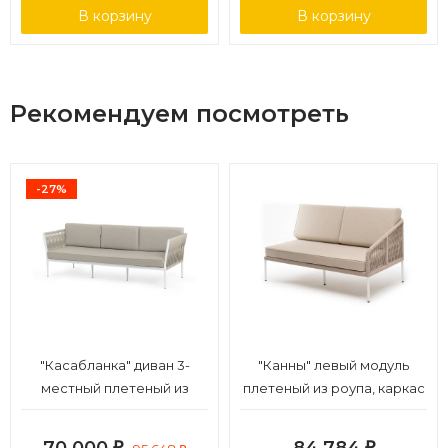
В корзину
В корзину
Рекомендуем посмотреть
-27%
"Касабланка" диван 3-
"Канны" левый модуль
местный плетеный из
плетеный из роупа, каркас
роупа, каркас алюминий
алюминий белый муар,
белый муар, роуп бежевый
роуп бежевый круглый,
70 000
84 784
₽
₽