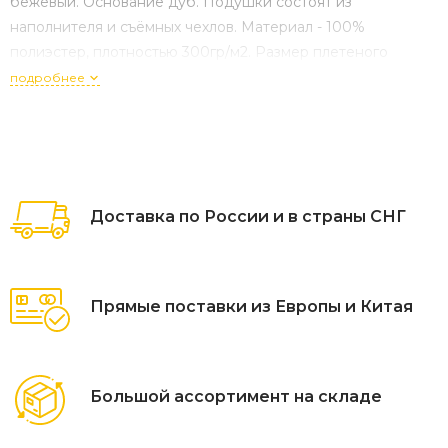
бежевый. Основание дуб. Подушки состоят из
наполнителя и съёмных чехлов. Материал - 100%
полиэстер, плотностью 300гр/м2. Размер плетеного
модуля: 1480×850×790 мм.
подробнее
Доставка по России и в страны СНГ
Прямые поставки из Европы и Китая
Большой ассортимент на складе