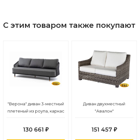
С этим товаром также покупают
"Верона" диван 3-местный
Диван двухместный
плетеный из роупа, каркас
"Авалон"
алюминий темно-серый
(RAL7024) муар, роуп
130 661
151 457
₽
₽
темно-серый круглый,
ткань темно-серая 027