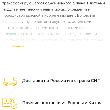
трансформирующегося одноименного дивана. Плетеный
модуль имеет алюминиевый каркас, окрашенный
порошковой краской в коричневый цвет. Боковины
каркаса вручную оплетены роупом - эластичными
синтетическими лентами, изготовленными из
высокопрочных полиэфирных волокон. Цвет оплетки -
коричневый. Подушки состоят из наполнителя и съёмных
чехлов. Материал - 100% полиэстер, плотностью 300гр/м2.
подробнее
Размер модуля: 850×850×750 мм.
Доставка по России и в страны СНГ
Прямые поставки из Европы и Китая