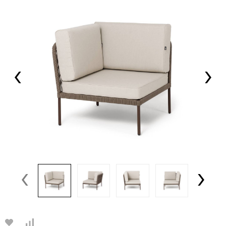
‹
›
‹
›