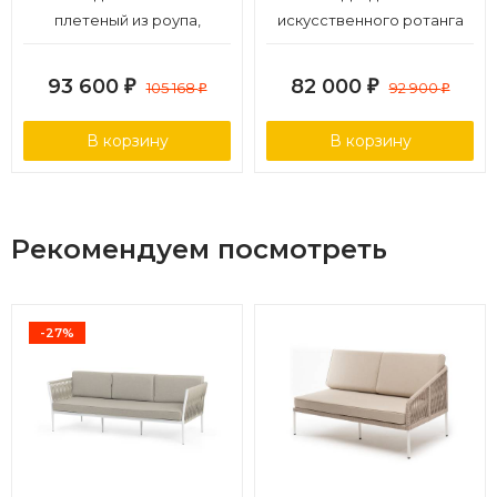
плетеный из роупа,
искусственного ротанга
основание дуб, роуп
трехместный, цвет
коричневый круглый, ткань
бронзовый
93 600
82 000
₽
105 168
₽
92 900
₽
₽
бежевая 15052
В корзину
В корзину
Рекомендуем посмотреть
-27%