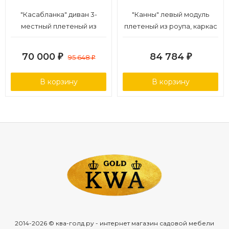
"Касабланка" диван 3-
"Канны" левый модуль
местный плетеный из
плетеный из роупа, каркас
роупа, каркас алюминий
алюминий белый муар,
белый муар, роуп бежевый
роуп бежевый круглый,
70 000
84 784
₽
95 648
₽
₽
20мм, ткань бежевая 15052
ткань бежевая 15052
В корзину
В корзину
2014-2026 © ква-голд.ру - интернет магазин садовой мебели