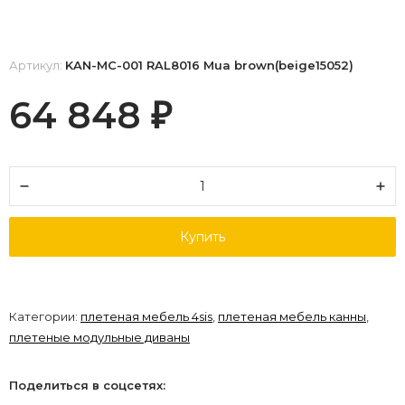
Артикул:
KAN-MС-001 RAL8016 Mua brown(beige15052)
64 848
₽
Купить
Категории:
плетеная мебель 4sis
,
плетеная мебель канны
,
плетеные модульные диваны
Поделиться в соцсетях: