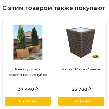
С этим товаром также покупают
Кашпо уличное
Кашпо "Малага" малое
деревянное для туй со
скамейкой
37 440
25 788
₽
₽
В корзину
В корзину