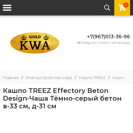
0
+7(967)013-36-96
📲 Telegram | MAX | WhatsApp
Главная
/
Благоустройство сада
/
Кашпо TREEZ
/
Кашпо TRE
Кашпо TREEZ Effectory Beton
Design-Чаша Тёмно-серый бетон
в-33 см, д-31 см