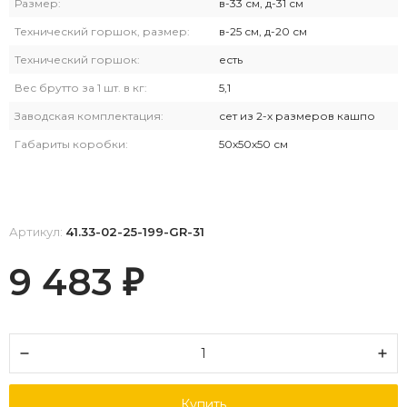
Размер:
в-33 см, д-31 см
Технический горшок, размер:
в-25 см, д-20 см
Технический горшок:
есть
Вес брутто за 1 шт. в кг:
5,1
Заводская комплектация:
сет из 2-х размеров кашпо
Габариты коробки:
50х50х50 см
Артикул:
41.33-02-25-199-GR-31
9 483
₽
Купить