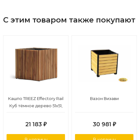
С этим товаром также покупают
Кашпо TREEZ Effectory Rail
Вазон Визави
Куб тёмное дерево 51х51,
в-50 см
21 183
30 981
₽
₽
В корзину
В корзину