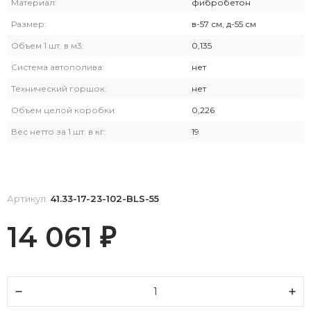
Материал:
фибробетон
Размер:
в-57 см, д-55 см
Объем 1 шт. в м3:
0,135
Система автополива:
нет
Технический горшок:
нет
Объем целой коробки:
0,226
Вес нетто за 1 шт. в кг:
19
Артикул:
41.33-17-23-102-BLS-55
14 061
₽