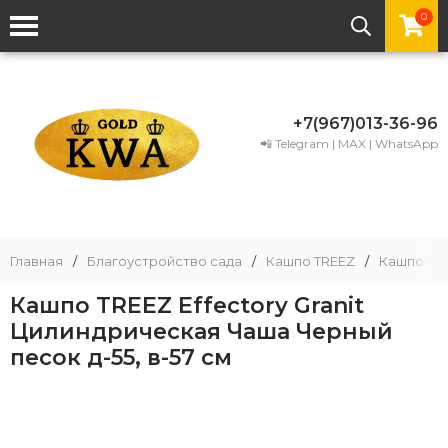
0
+7(967)013-36-96
📲 Telegram | MAX | WhatsApp
Главная
/
Благоустройство сада
/
Кашпо TREEZ
/
Кашпо TRE
Кашпо TREEZ Effectory Granit
Цилиндрическая Чаша Черный
песок д-55, в-57 см