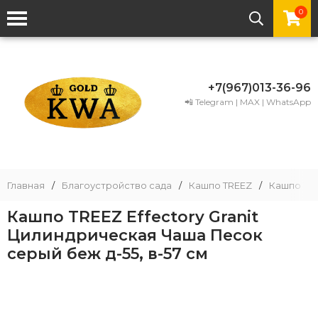
0
+7(967)013-36-96
📲 Telegram | MAX | WhatsApp
Главная
/
Благоустройство сада
/
Кашпо TREEZ
/
Кашпо TRE
Кашпо TREEZ Effectory Granit
Цилиндрическая Чаша Песок
серый беж д-55, в-57 см