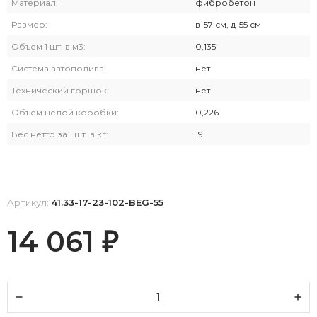
Материал:
фибробетон
Размер:
в-57 см, д-55 см
Объем 1 шт. в м3:
0,135
Система автополива:
нет
Технический горшок:
нет
Объем целой коробки:
0,226
Вес нетто за 1 шт. в кг:
19
Артикул:
41.33-17-23-102-BEG-55
14 061
₽