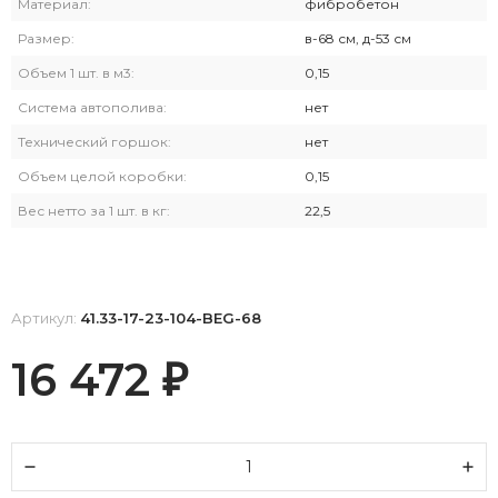
Материал:
фибробетон
Размер:
в-68 см, д-53 см
Объем 1 шт. в м3:
0,15
Система автополива:
нет
Технический горшок:
нет
Объем целой коробки:
0,15
Вес нетто за 1 шт. в кг:
22,5
Артикул:
41.33-17-23-104-BEG-68
16 472
₽