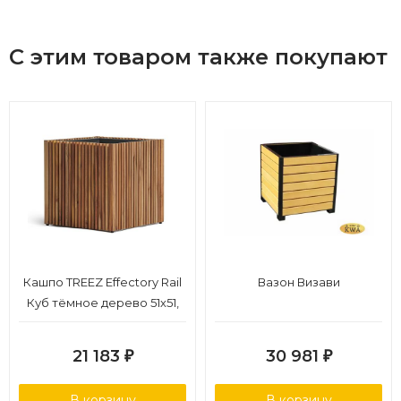
С этим товаром также покупают
Кашпо TREEZ Effectory Rail
Вазон Визави
Куб тёмное дерево 51х51,
в-50 см
21 183
30 981
₽
₽
В корзину
В корзину