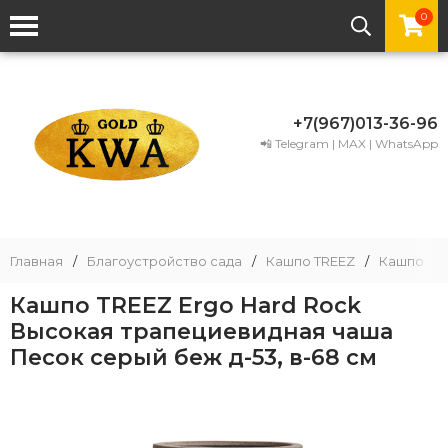
0
+7(967)013-36-96
📲 Telegram | MAX | WhatsApp
Главная
/
Благоустройство сада
/
Кашпо TREEZ
/
Кашпо TR
Кашпо TREEZ Ergo Hard Rock
Высокая трапециевидная чаша
Песок серый беж д-53, в-68 см