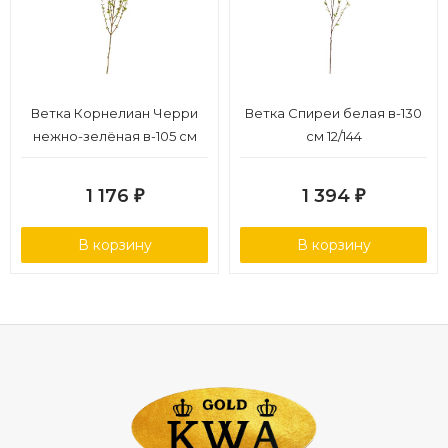
Ветка Корнелиан Черри
Ветка Спиреи белая в-130
нежно-зелёная в-105 см
см 12/144
12/168
1 176
1 394
₽
₽
В корзину
В корзину