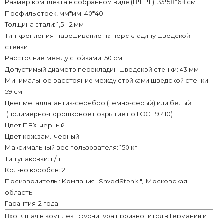
Размер комплекта в собранном виде (В*Ш*Г): 35*58*68 см
Профиль стоек, мм*мм: 40*40
Толщина стали: 1,5 - 2 мм
Тип крепления: навешивание на перекладину шведской
стенки
Расстояние между стойками: 50 см
Допустимый диаметр перекладин шведской стенки: 43 мм
Минимальное расстояние между стойками шведской стенки:
59 см
Цвет металла: антик-серебро (темно-серый) или белый
(полимерно-порошковое покрытие по ГОСТ 9.410)
Цвет ПВХ: черный
Цвет кож.зам.: черный
Максимальный вес пользователя: 150 кг
Тип упаковки: п/п
Кол-во коробов: 2
Производитель : Компания "ShvedStenki", Московская
область.
Гарантия: 2 года
Входящая в комплект фурнитура производится в Германии и