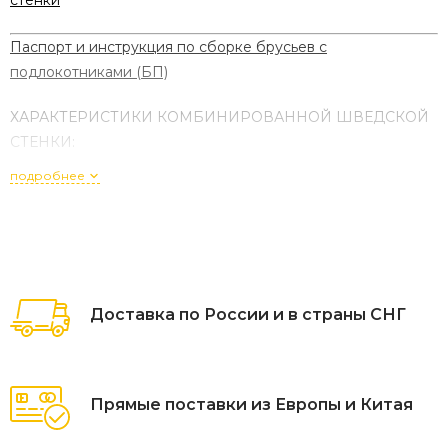
Паспорт и инструкция по сборке брусьев с
подлокотниками (БП)
ХАРАКТЕРИСТИКИ КОМБИНИРОВАННОЙ ШВЕДСКОЙ
СТЕНКИ:
подробнее
Материал: Металл-бук (стойки из металла
перекладины из бука)
Высота: 240 см
Ширина стенки: стандартная - 71 см, на заказ - до 100
см
Доставка по России и в страны СНГ
Глубина: 16 см
Толщина стали: 1,5 - 2 мм
Прямые поставки из Европы и Китая
Размер комплекта в собранном виде (В*Ш*Г):
240*71*16 см