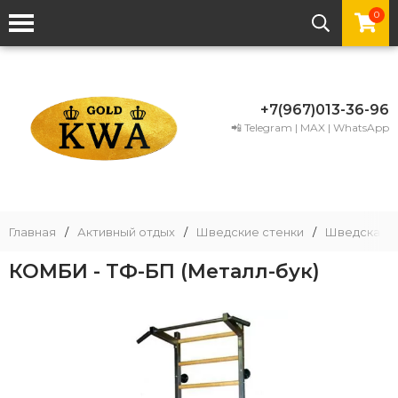
0
+7(967)013-36-96
📲 Telegram | MAX | WhatsApp
Главная
/
Активный отдых
/
Шведские стенки
/
Шведская с
КОМБИ - ТФ-БП (Металл-бук)