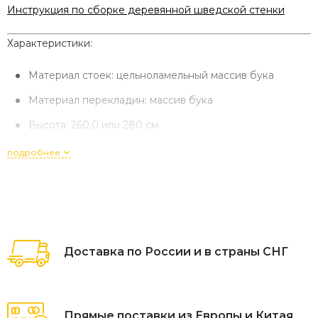
Инструкция по сборке деревянной шведской стенки
Характеристики:
Материал стоек: цельноламельный массив бука
Материал перекладин: массив бука
Высота: 260,0 или 280 см
Ширина стенки: 80,0 см или 100 см
подробнее
Глубина: 28,0 и 14,0 см
Толщина стойки: 4,0 см
Вырез под плинтус: 10 см
Тип крепления: к стене
Доставка по России и в страны СНГ
Расстояние между стойками стенки: 72,0 см или 92 см
Диаметр перекладин: 40,0
Прямые поставки из Европы и Китая