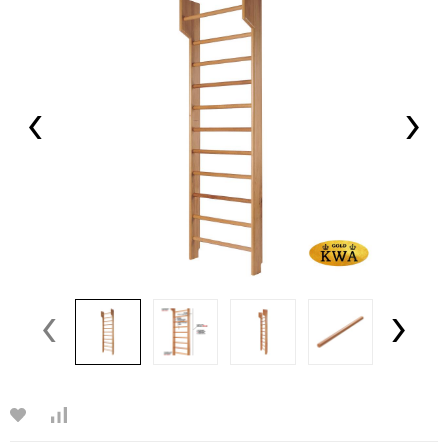
‹
›
‹
›