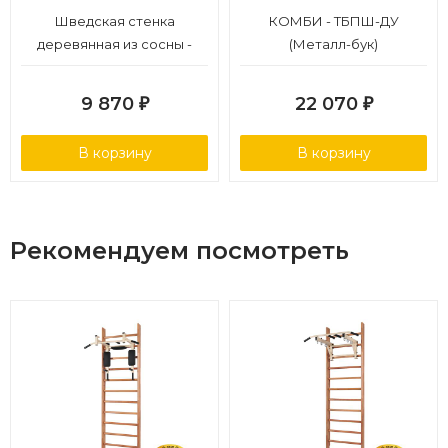
* Текстура может отличаться от представленной на
Шведская стенка
КОМБИ - ТБПШ-ДУ
фотографии в описании товара.
деревянная из сосны -
(Металл-бук)
(СОСНА)
9 870
22 070
₽
₽
В корзину
В корзину
Рекомендуем посмотреть