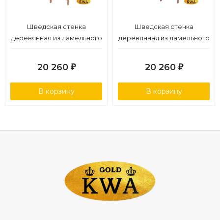
Шведская стенка
Шведская стенка
деревянная из ламельного
деревянная из ламельного
бука - БУК СТАНДАРТ -
бука - БУК СТАНДАРТ - СТ
ТБПШ (стенка + турник-
(стенка + турник семейный
20 260
20 260
₽
₽
брусья-пресс)
навесной)
В корзину
В корзину