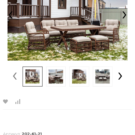
‹
›
‹
›
Артикул:
202-61-21