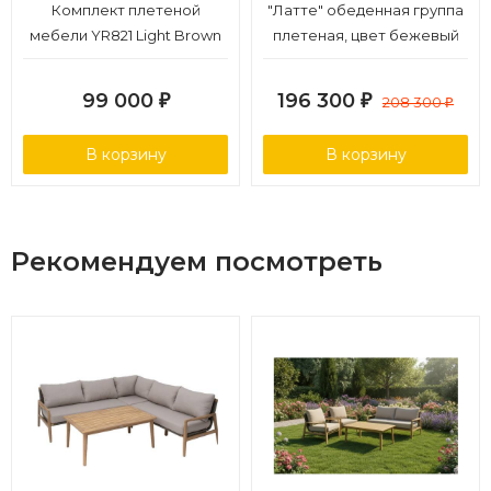
Комплект плетеной
"Латте" обеденная группа
Гарантийный срок - 1 год
мебели YR821 Light Brown
плетеная, цвет бежевый
Эксплуатационный срок - 10 лет
Страна производитель - Китай
99 000
196 300
₽
₽
208 300
₽
В корзину
В корзину
Рекомендуем посмотреть