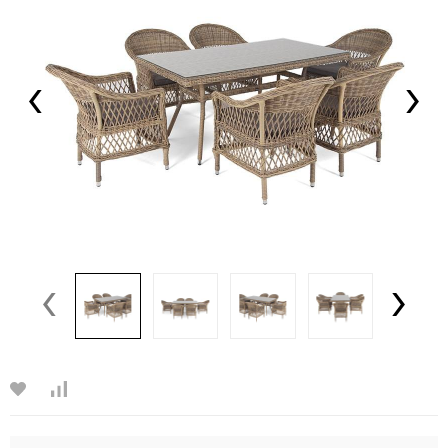
‹
›
‹
›