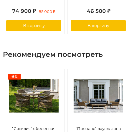
Beige
Brown (4+1)
74 900
46 500
₽
85 000
₽
₽
В корзину
В корзину
Рекомендуем посмотреть
-8%
"Сицилия" обеденная
"Прованс" лаунж-зона