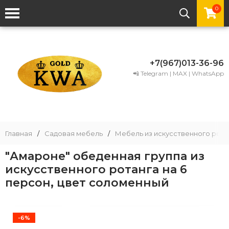
0
+7(967)013-36-96
📲 Telegram | MAX | WhatsApp
Главная
/
Садовая мебель
/
Мебель из искусственного рота
"Амароне" обеденная группа из
искусственного ротанга на 6
персон, цвет соломенный
-6%