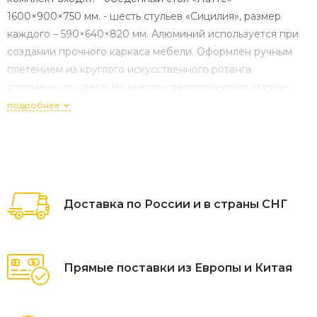
1600×900×750 мм. - шесть стульев «Сицилия», размер
каждого – 590×640×820 мм. Алюминий используется при
создании прочного каркаса мебели. Оформлен ручным
плетением из круглого искусственного ротанга
соломенного цвета. На креслах расположились мягкие
подушки серого оттенка. Их чехлы изготовлены из
подробнее
полиэстера, плотность которого 300гр/м2. Т "Сицилия"
плетеный стул из искусственного ротанга, цвет
соломенный 6шт. 590Х640Х820, "Латте" плетеный стол из
искусственного ротанга 160х90см, цвет соломенный 1шт.
1 600Х900Х750,
Доставка по России и в страны СНГ
Прямые поставки из Европы и Китая