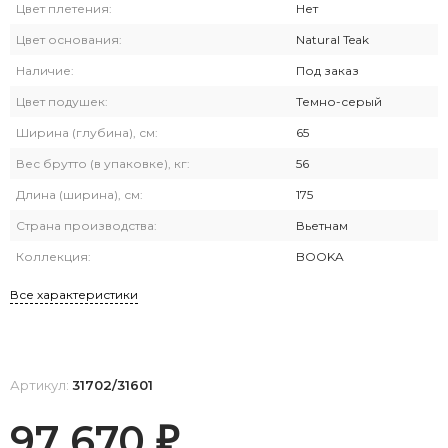
Цвет плетения:
Нет
Цвет основания:
Natural Teak
Наличие:
Под заказ
Цвет подушек:
Темно-серый
Ширина (глубина), см:
65
Вес брутто (в упаковке), кг:
56
Длина (ширина), см:
175
Страна производства:
Вьетнам
Коллекция:
BOOKA
Все характеристики
Артикул:
31702/31601
97 670
₽