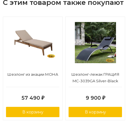
С этим товаром также покупают
Страна производства: Вьетнам.
Гарантийный срок: 18 месяцев.
Шезлонг из акации МОНА
Шезлонг-лежак ГРАЦИЯ
MC-3039GA Silver-Black
57 490
9 900
₽
₽
В корзину
В корзину