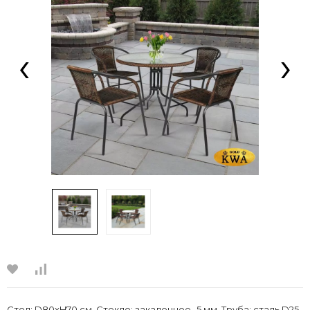
‹
›
Стол: D80xH70 см. Стекло: закаленное- 5 мм. Труба: сталь D25