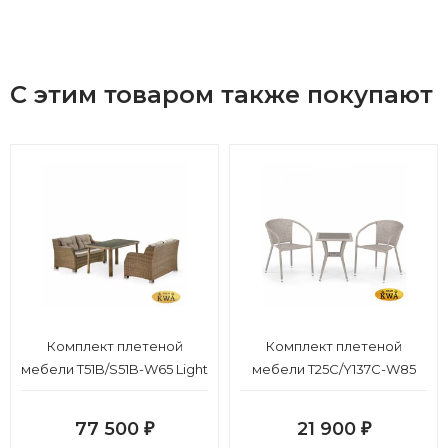
С этим товаром также покупают
Комплект плетеной
Комплект плетеной
мебели T51B/S51B-W65 Light
мебели T25C/Y137C-W85
brown
Latte (2+1)
77 500
21 900
₽
₽