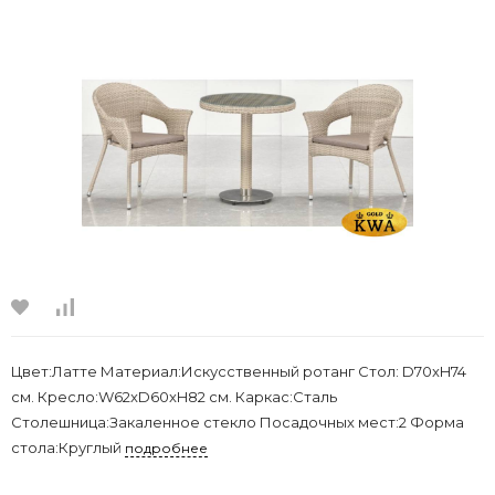
Цвет:Латте Материал:Искусственный ротанг Стол: D70xH74
см. Кресло:W62xD60xH82 см. Каркас:Сталь
Столешница:Закаленное стекло Посадочных мест:2 Форма
стола:Круглый
подробнее