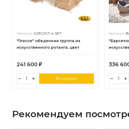
Артикул:
GS3C2СT-4-SET
Артикул:
B
"Гляссе" обеденная группа из
"Барсело
искусственного ротанга, цвет
искусстве
соломенный
бежевый
241 600
336 60
₽
В корзину
Рекомендуем посмотр