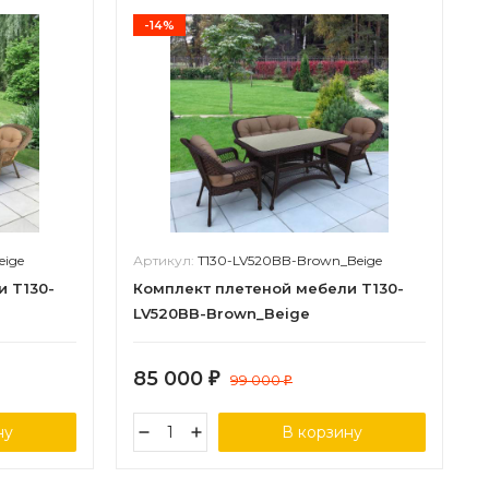
-14%
eige
Артикул:
T130-LV520BB-Brown_Beige
и T130-
Комплект плетеной мебели T130-
LV520BB-Brown_Beige
85 000
₽
99 000
₽
ну
В корзину