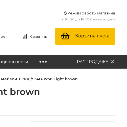
⌚ Режим работы магазина
с 10:00 до 19:30 без выходных
Корзина пуста
ное
Сравнить
нциальности
РАСПРОДАЖА
 мебели T198B/S54B-W56 Light brown
ht brown