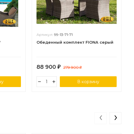
Артикул:
99-13-71-71
"
Обеденный комплект FIONA серый
88 900
₽
279 900
₽
ну
В корзину
‹
›