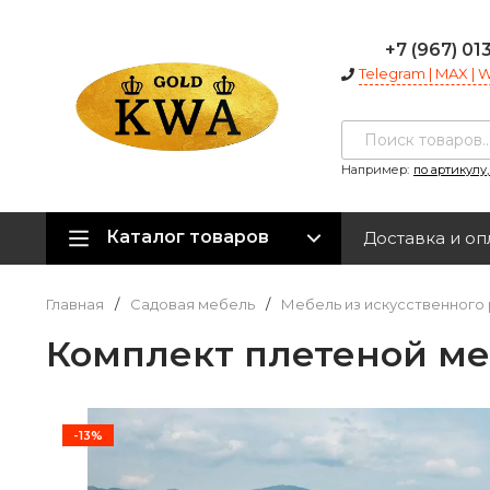
+7 (967) 01
Telegram | MAX |
Например:
по артикулу
Каталог товаров
Доставка и оп
Главная
/
Садовая мебель
/
Мебель из искусственного 
Комплект плетеной ме
-13%