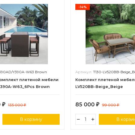
-14%
390AD/Y390A-W63 Brown
Артикул:
T130-LV520BB-Beige_B
омплект плетеной мебели
Комплект плетеной мебел
390A-W63_6Pcs Brown
LV520BB-Beige_Beige
0
85 000
₽
135 000
₽
99 000
₽
₽
В корзину
В корзи