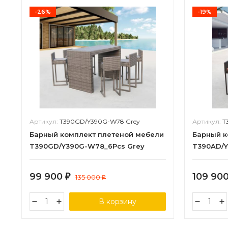
-26%
-19%
Артикул:
T390GD/Y390G-W78 Grey
Артикул:
T
Барный комплект плетеной мебели
Барный к
T390GD/Y390G-W78_6Pcs Grey
T390AD/Y
99 900
109 90
₽
135 000
₽
В корзину