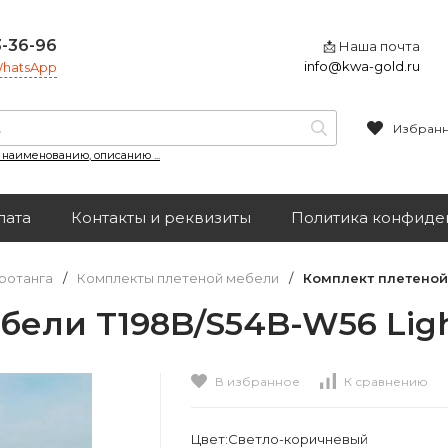
3-36-96
📩 Наша почта
info@kwa-gold.ru
 WhatsApp
Избран
, наименованию, описанию ...
лата
Контакты и реквизиты
Политика конфиде
ротанга
/
Комплекты плетеной мебели
/
Комплект плетеной
бели T198B/S54B-W56 Lig
В избранное
К сравнению
Цвет:Светло-коричневый