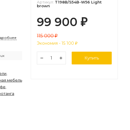
Артикул:
T198B/S54B-W56 Light
brown
99 900
₽
115 000
₽
дробнее
Экономия -
15 100
₽
lux
Купить
ели
,
ная мебель
афе
,
ротанга