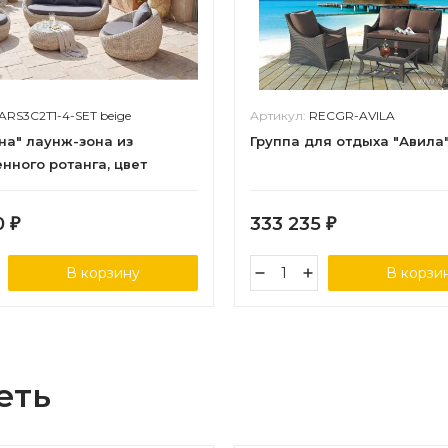
ARS3C2T1-4-SET beige
Артикул:
RECGR-AVILA
на" лаунж-зона из
Группа для отдыха "Авила
нного ротанга, цвет
0
333 235
₽
₽
В корзину
В корзи
еть