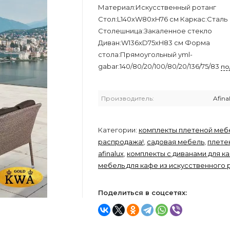
Материал:Искусственный ротанг
Стол:L140хW80xH76 см Каркас:Сталь
Столешница:Закаленное стекло
Диван:W136xD75xH83 см Форма
стола:Прямоугольный yml-
gabar:140/80/20/100/80/20/136/75/83
по
Производитель:
Afina
Категории:
комплекты плетеной меб
распродажа!
,
садовая мебель
,
плете
afinalux
,
комплекты с диванами для к
мебель для кафе из искусственного 
Поделиться в соцсетях: