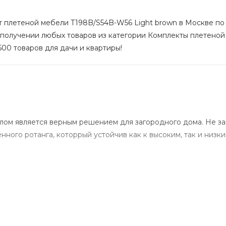
т плетеной мебели T198B/S54B-W56 Light brown в Москве по н
 получении любых товаров из категории Комплекты плетеной 
500 товаров для дачи и квартиры!
ом является верным решением для загородного дома. Не зан
нного ротанга, которрый устойчив как к высоким, так и низ