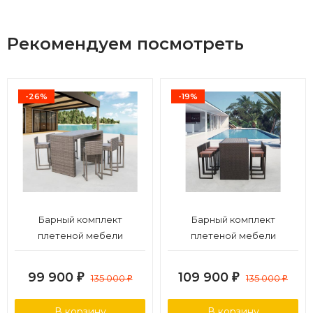
Рекомендуем посмотреть
-26%
-19%
Барный комплект
Барный комплект
плетеной мебели
плетеной мебели
T390GD/Y390G-W78_6Pcs
T390AD/Y390A-W63_6Pcs
Grey
Brown
99 900
109 900
₽
135 000
₽
135 000
₽
₽
В корзину
В корзину