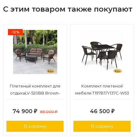
С этим товаром также покупают
-12%
Плетеный комплект для
Комплект плетеной
отдыхаLV-520BB Brown-
мебели T197BT/Y137C-W53
Beige
Brown (4+1)
74 900
46 500
₽
85 000
₽
₽
В корзину
В корзину