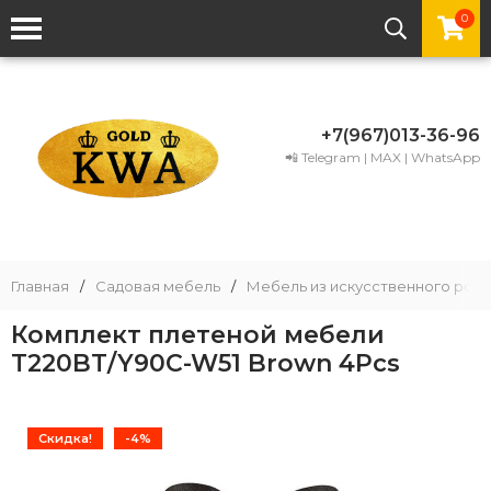
0
+7(967)013-36-96
📲 Telegram | MAX | WhatsApp
Главная
/
Садовая мебель
/
Мебель из искусственного рота
Комплект плетеной мебели
T220BT/Y90C-W51 Brown 4Pcs
Скидка!
-4%