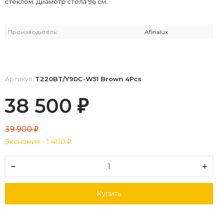
стеклом. Диаметр стола 96 см.
Производитель:
Afinalux
Артикул:
T220BT/Y90C-W51 Brown 4Pcs
38 500
₽
39 900
₽
Экономия -
1 400
₽
Купить