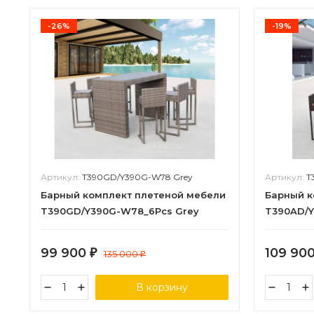
-26%
-19%
Артикул:
T390GD/Y390G-W78 Grey
Артикул:
T
Барный комплект плетеной мебели
Барный к
T390GD/Y390G-W78_6Pcs Grey
T390AD/Y
99 900
109 90
₽
135 000
₽
В корзину