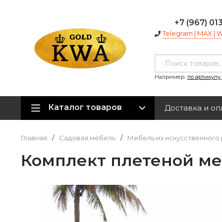
+7 (967) 01
Telegram | MAX |
Например:
по артикулу
Каталог товаров
Доставка и оп
Главная
/
Садовая мебель
/
Мебель из искусственного 
Комплект плетеной меб