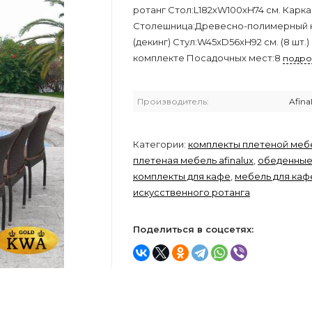
ротанг Стол:L182хW100xH74 см. Карка
Столешница:Древесно-полимерный 
(декинг) Стул:W45xD56xH92 см. (8 шт.)
комплекте Посадочных мест:8
подро
Производитель:
Afina
Категории:
комплекты плетеной меб
плетеная мебель afinalux
,
обеденны
комплекты для кафе
,
мебель для каф
искусственного ротанга
Поделиться в соцсетях: