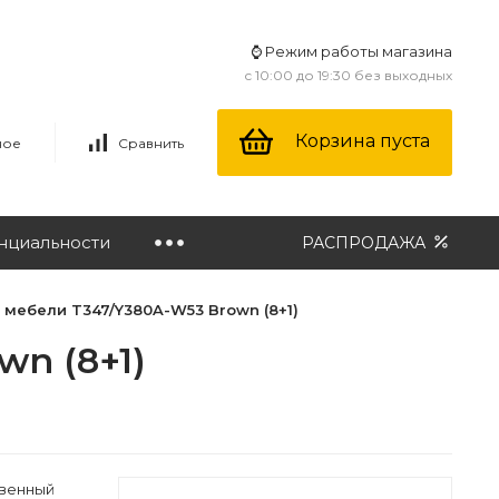
⌚ Режим работы магазина
с 10:00 до 19:30 без выходных
Корзина пуста
ное
Сравнить
нциальности
РАСПРОДАЖА
 мебели T347/Y380A-W53 Brown (8+1)
n (8+1)
твенный