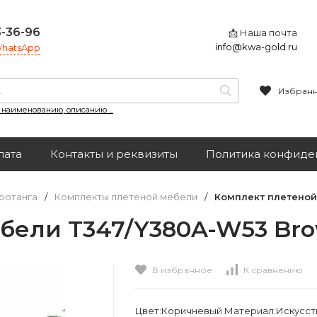
3-36-96
📩 Наша почта
info@kwa-gold.ru
 WhatsApp
Избран
, наименованию, описанию ...
лата
Контакты и реквизиты
Политика конфиде
ротанга
/
Комплекты плетеной мебели
/
Комплект плетеной
ели T347/Y380A-W53 Brow
В избранное
К сравнению
Цвет:Коричневый Материал:Искусс