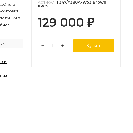
Артикул:
T347/Y380A-W53 Brown
с:Сталь
8PCS
композит
129 000
 подушки в
₽
бнее
lux
Купить
ели
,
е
е из