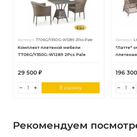
Артикул:
T706G/Y350G-W1289 2Pcs Pale
Артикул:
L
Комплект плетеной мебели
"Латте" 
T706G/Y350G-W1289 2Pcs Pale
плетеная
29 500
196 30
₽
В корзину
Рекомендуем посмотр