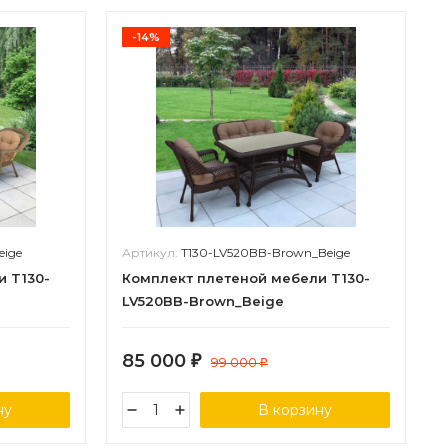
-14%
eige
Артикул:
T130-LV520BB-Brown_Beige
и T130-
Комплект плетеной мебели T130-
LV520BB-Brown_Beige
85 000
₽
99 000
₽
ну
В корзину