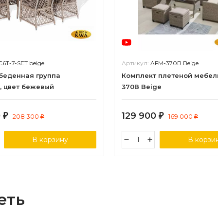
C6T-7-SET beige
Артикул:
AFM-370B Beige
обеденная группа
Комплект плетеной мебел
, цвет бежевый
370B Beige
0
129 900
₽
208 300
₽
169 000
₽
₽
В корзину
В корзи
еть