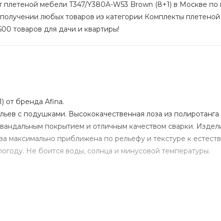
 плетеной мебели T347/Y380A-W53 Brown (8+1) в Москве по н
 получении любых товаров из категории Комплекты плетеной 
500 товаров для дачи и квартиры!
 от бренда Afina.
тульев с подушками. Высококачественная лоза из полиротанг
ивандальным покрытием и отличным качеством сварки. Изде
оза максимально приближена по рельефу и текстуре к естест
огоду. Не боится воды, солнца и минусовой температуры.