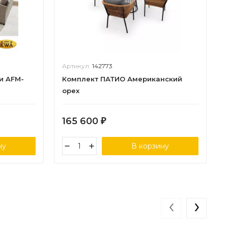
Артикул:
142773
и AFM-
Комплект ПАТИО Американский
орех
165 600
₽
ну
В корзину
‹
›