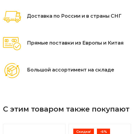
погоду. Не боится воды, солнца и минусовой
температуры. Подушки входят в коплект на диван и
Доставка по России и в страны СНГ
стулья.
Цвет - Латте (серо-белый), подушки на диванах
темные, смотрите дополнительные фото.
Прямые поставки из Европы и Китая
Большой ассортимент на складе
С этим товаром также покупают
Скидка!
-6%