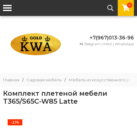
0
+7(967)013-36-96
📲 Telegram | MAX | WhatsApp
Главная
/
Садовая мебель
/
Мебель из искусственного рота
Комплект плетеной мебели
T365/S65C-W85 Latte
-21%