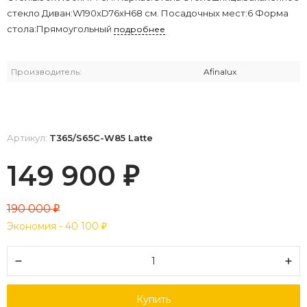
стекло Диван:W190xD76xH68 см. Посадочных мест:6 Форма
стола:Прямоугольный
подробнее
Производитель:
Afinalux
Артикул:
T365/S65C-W85 Latte
149 900
₽
190 000
₽
Экономия -
40 100
₽
Купить