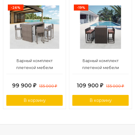
-26%
-19%
Барный комплект
Барный комплект
плетеной мебели
плетеной мебели
T390GD/Y390G-W78_6Pcs
T390AD/Y390A-W63_6Pcs
Grey
Brown
99 900
109 900
₽
135 000
₽
135 000
₽
₽
В корзину
В корзину