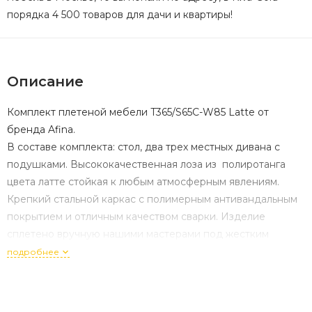
порядка 4 500 товаров для дачи и квартиры!
Описание
Комплект плетеной мебели T365/S65C-W85 Latte от
бренда Afina.
В составе комплекта: стол, два трех местных дивана с
подушками. Высококачественная лоза из полиротанга
цвета латте стойкая к любым атмосферным явлениям.
Крепкий стальной каркас с полимерным антивандальным
покрытием и отличным качеством сварки. Изделие
сплетено вручную нашими мастерами под жестким
контролем качества на каждом этапе производства. Лоза
подробнее
максимально приближена по рельефу и текстуре к
естественному материалу. Идеально подходит для
использования на улице и внутри помещения в любую