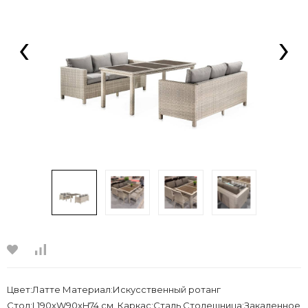
‹
›
Цвет:Латте Материал:Искусственный ротанг
Стол:L190хW90xH74 см. Каркас:Сталь Столешница:Закаленное