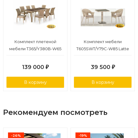
Комплект плетеной
Комплект мебели
мебели T365/Y380B-W65
T605SWT/Y79C-W85 Latte
Light Brown (8+1)
(2+1)
139 000
39 500
₽
₽
В корзину
В корзину
Рекомендуем посмотреть
-26%
-19%