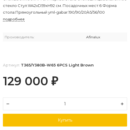
стекло Стул:W42xD59xH92 см. Посадочных мест:6 Форма
стола:Прямоугольный yml-gabar:190/90/20/45/56/100
подробнее
Производитель:
Afinalux
Артикул:
T365/Y380B-W65 6PCS Light Brown
129 000
₽
Купить