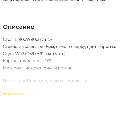
Описание
Стoл: L190хW90xH74 см.
Стекло: закаленное- 6мм, стекло сверху, цвет - бронза.
Стул:: W42xD59xH92 см. (6 шт.)
Каркас: труба сталь D25.
Материал: искусственный ротанг.
Цвет: Light Brown, подушки в комплекте
подробнее