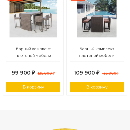
Барный комплект
Барный комплект
плетеной мебели
плетеной мебели
T390GD/Y390G-W78_6Pcs
T390AD/Y390A-W63_6Pcs
Grey
Brown
99 900
109 900
₽
135 000
₽
135 000
₽
₽
В корзину
В корзину