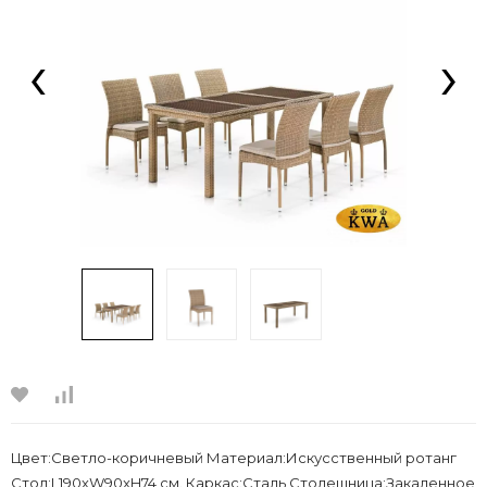
‹
›
Цвет:Светло-коричневый Материал:Искусственный ротанг
Стол:L190хW90xH74 см. Каркас:Сталь Столешница:Закаленное