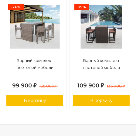
-26%
-19%
Барный комплект
Барный комплект
плетеной мебели
плетеной мебели
T390GD/Y390G-W78_6Pcs
T390AD/Y390A-W63_6Pcs
Grey
Brown
99 900
109 900
₽
135 000
₽
135 000
₽
₽
В корзину
В корзину