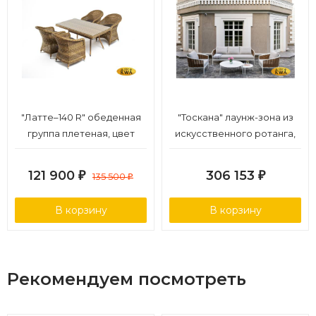
"Латте–140 R" обеденная
"Тоскана" лаунж-зона из
группа плетеная, цвет
искусственного ротанга,
соломенный
цвет соломенный (К)
121 900
306 153
₽
135 500
₽
₽
В корзину
В корзину
Рекомендуем посмотреть