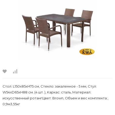
Стол: L150x85xH75 см, Стекло: закаленное - 5 мм, Стул:
W54xD65xH88 см. (4 шт. ), Каркас: сталь, Материал:
искусственный ротангЦвет: Brown, Объем и вес комплекта:,
0,9м3,55кг