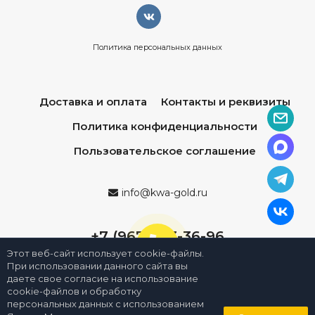
Политика персональных данных
Доставка и оплата
Контакты и реквизиты
Политика конфиденциальности
Пользовательское соглашение
info@kwa-gold.ru
+7 (967) 013-36-96
Этот веб-сайт использует cookie-файлы.
При использовании данного сайта вы
даете свое согласие на использование
cookie-файлов и обработку
персональных данных с использованием
0