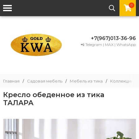
0
+7(967)013-36-96
📲 Telegram | MAX | WhatsApp
Главная
/
Садовая мебель
/
Мебель из тика
/
Коллекции ме
Кресло обеденное из тика
ТАЛАРА