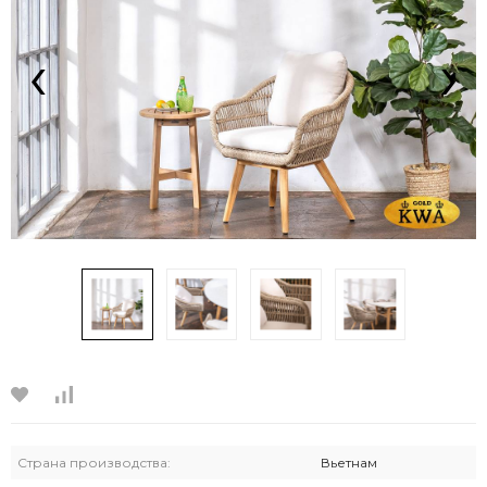
‹
›
Страна производства:
Вьетнам