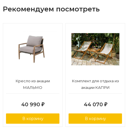
эргономичная спинка с плетением
Рекомендуем посмотреть
Страна производства: Вьетнам.
Гарантийный срок: 18 месяцев.
Кресло из акации
Комплект для отдыха из
МАЛЬМО
акации КАПРИ
40 990
44 070
₽
₽
В корзину
В корзину