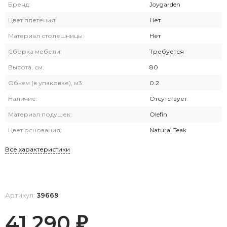
Бренд:
Joygarden
Цвет плетения:
Нет
Материал столешницы:
Нет
Сборка мебели:
Требуется
Высота, см:
80
Обьем (в упаковке), м3:
0.2
Наличие:
Отсутствует
Материал подушек:
Olefin
Цвет основания:
Natural Teak
Все характеристики
Артикул:
39669
41 290
₽