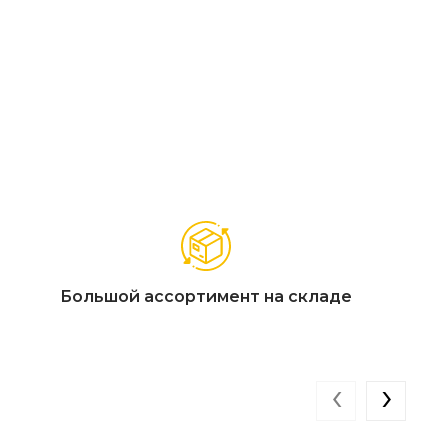
, цвет бежевый
льного дерева, подушки в комплекте
Большой ассортимент на складе
‹
›