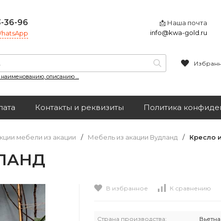
3-36-96
📩 Наша почта
info@kwa-gold.ru
 WhatsApp
Избран
, наименованию, описанию ...
лата
Контакты и реквизиты
Политика конфиде
кции мебели из акации
/
Мебель из акации Вудланд
/
Кресло 
ДЛАНД
В избранное
К сравнению
Страна производства:
Вьетн