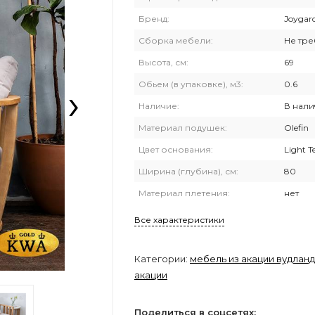
Бренд:
Joygar
Сборка мебели:
Не тре
Высота, см:
69
›
Обьем (в упаковке), м3:
0.6
Наличие:
В нали
Материал подушек:
Olefin
Цвет основания:
Light T
Ширина (глубина), см:
80
Материал плетения:
нет
Все характеристики
Категории:
мебель из акации вудланд
акации
Поделиться в соцсетях: