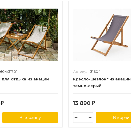
1604/31701
Артикул:
31604
 для отдыха из акации
Кресло-шезлонг из акаци
темно-серый
0
13 890
₽
₽
В корзину
В корзи