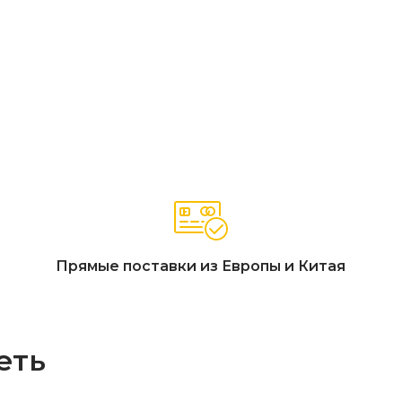
полезная глубина 52 см
от пола)
ей FSC
»
ойкость, водоотталкивающая пропитка, защита от выгорания)
защиты A4)
ки, высокие удобные подлокотники, массивный каркас из це
Прямые поставки из Европы и Китая
еть