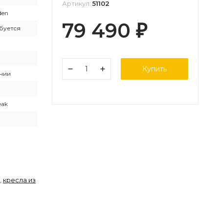
Артикул:
51102
den
79 490
₽
буется
Купить
чии
eak
,
кресла из