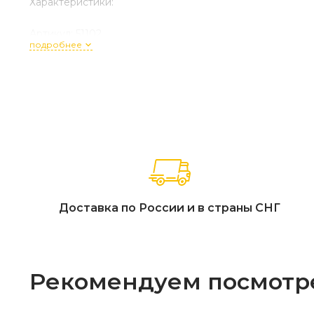
Характеристики:
Артикул: 51102
подробнее
Габариты (ДхШхВ): 89 x 92 x 65 см
Размеры посадочного места: Глубина до спинки 80 см, 
Высота элементов: Сиденье 41 см, подлокотники 65 см (
Материал основы: 100% массив акации с сертификаци
Тип отделки: Натуральное экомасло, цвет «Светлый тик
Текстиль: Подушки из ткани Олефин (высокая износост
Фурнитура: Анодированная нержавеющая сталь (класс 
Особенности конструкции: Увеличенная глубина посад
Страна производства: Вьетнам.
Доставка по России и в страны СНГ
Гарантийный срок: 18 месяцев.
Рекомендуем посмотр