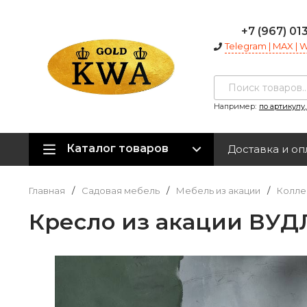
+7 (967) 01
Telegram | MAX |
Например:
по артикулу
Каталог товаров
Доставка и оп
Главная
/
Садовая мебель
/
Мебель из акации
/
Колле
Кресло из акации ВУ