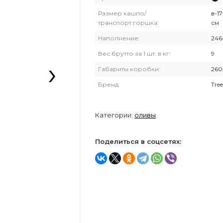
Размер кашпо/
в-17
транспорт.горшка:
см
Наполнение:
246
Вес брутто за 1 шт. в кг:
9
›
Габариты коробки:
260
Бренд:
Tree
Категории:
оливы
Поделиться в соцсетях: