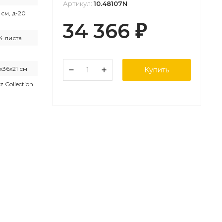
Артикул:
10.48107N
 см, д-20
34 366
₽
4 листа
х36х21 см
Купить
z Collection