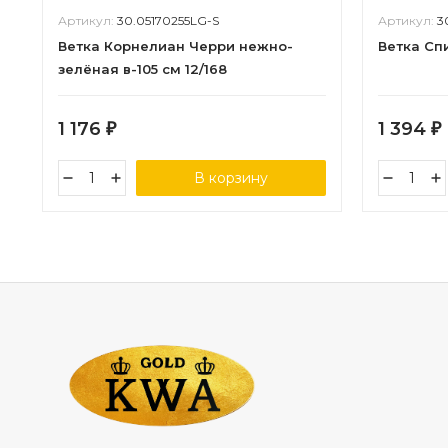
Артикул:
30.05170255LG-S
Артикул:
3
Ветка Корнелиан Черри нежно-
Ветка Спи
зелёная в-105 см 12/168
1 176
1 394
₽
₽
В корзину