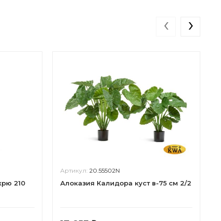
‹
›
Артикул:
20.55502N
рю 210
Алоказия Калидора куст в-75 см 2/2