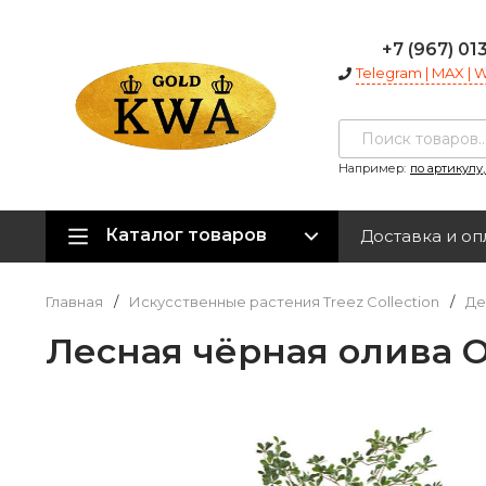
+7 (967) 01
Telegram | MAX |
Например:
по артикулу
Каталог товаров
Доставка и оп
Главная
/
Искусственные растения Treez Collection
/
Де
Лесная чёрная олива О