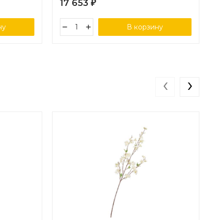
17 653
₽
ну
В корзину
‹
›