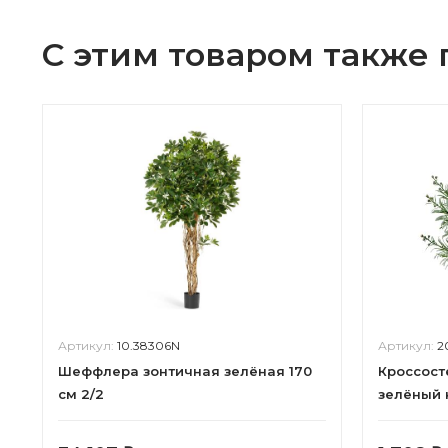
С этим товаром также
Артикул:
10.38306N
Артикул:
2
Шеффлера зонтичная зелёная 170
Кроссост
см 2/2
зелёный 
в-27, д-2