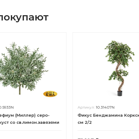
 покупают
0.5933N
Артикул:
10.31407N
ефиум (Миллер) серо-
Фикус Бенджамина Коркск
куст со св.лимон.завязями
см 2/2
7 см 6/60