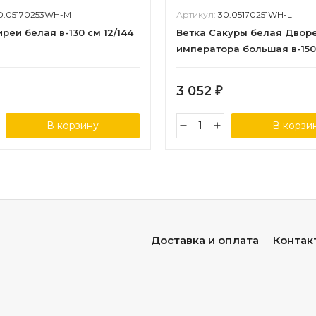
0.05170253WH-M
Артикул:
30.05170251WH-L
реи белая в-130 см 12/144
Ветка Сакуры белая Двор
императора большая в-150
3 052
₽
В корзину
В корзи
Доставка и оплата
Контак