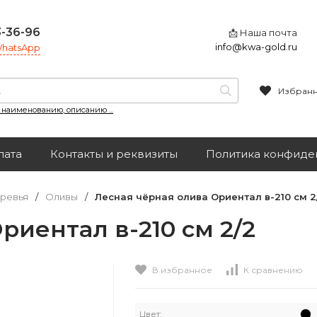
3-36-96
📩 Наша почта
info@kwa-gold.ru
 WhatsApp
Избран
, наименованию, описанию ...
лата
Контакты и реквизиты
Политика конфиде
ревья
/
Оливы
/
Лесная чёрная олива Ориентал в-210 см 2
риентал в-210 см 2/2
В избранное
К сравнению
Цвет: