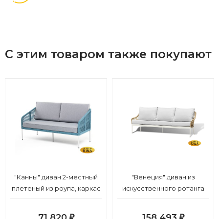
С этим товаром также покупают
"Канны" диван 2-местный
"Венеция" диван из
плетеный из роупа, каркас
искусственного ротанга
алюминий светло-серый
трехместный, цвет
(RAL7035) шагрень, роуп
соломенный
71 820
158 493
₽
₽