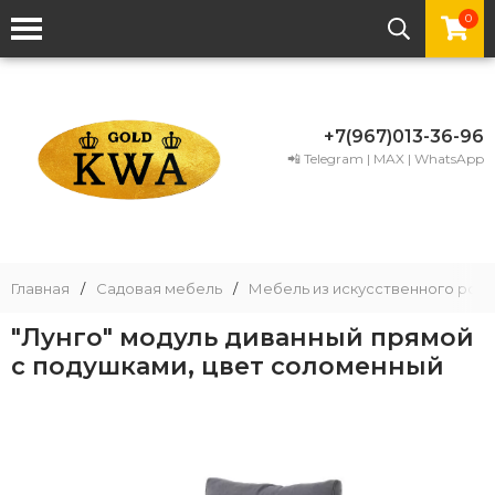
0
+7(967)013-36-96
📲 Telegram | MAX | WhatsApp
Главная
/
Садовая мебель
/
Мебель из искусственного рота
"Лунго" модуль диванный прямой
с подушками, цвет соломенный