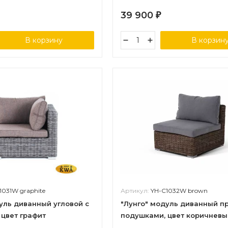
39 900
₽
В корзину
В корзин
1031W graphite
Артикул:
YH-C1032W brown
уль диванный угловой с
"Лунго" модуль диванный п
цвет графит
подушками, цвет коричневы