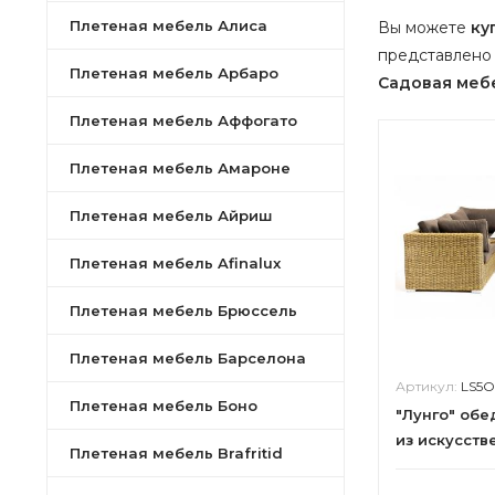
Плетеная мебель Алиса
Вы можете
ку
представлено 
Плетеная мебель Арбаро
Садовая меб
Плетеная мебель Аффогато
Плетеная мебель Амароне
Плетеная мебель Айриш
Плетеная мебель Afinalux
Плетеная мебель Брюссель
Плетеная мебель Барселона
Артикул:
LS5O
Плетеная мебель Боно
"Лунго" обе
из искусств
Плетеная мебель Brafritid
соломенны