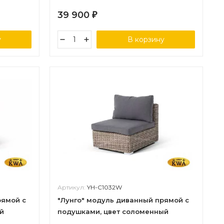
39 900
₽
у
В корзину
Артикул:
YH-C1032W
рямой с
"Лунго" модуль диванный прямой с
й
подушками, цвет соломенный