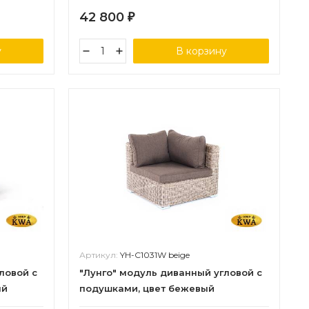
42 800
₽
у
В корзину
Артикул:
YH-C1031W beige
ловой с
"Лунго" модуль диванный угловой с
ый
подушками, цвет бежевый