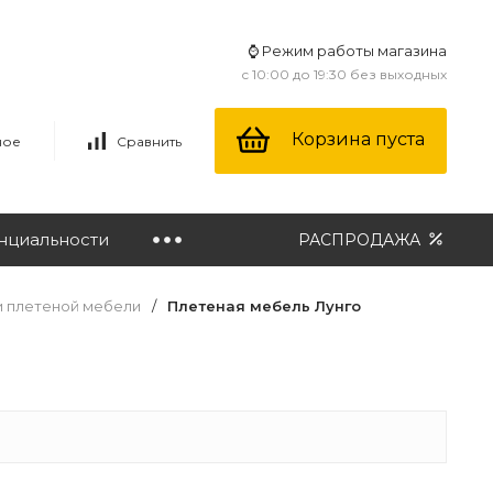
⌚ Режим работы магазина
с 10:00 до 19:30 без выходных
Корзина пуста
ное
Сравнить
нциальности
РАСПРОДАЖА
и плетеной мебели
/
Плетеная мебель Лунго