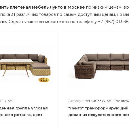
пить плетеная мебель Лунго в Москве
по низким ценам, вс
пока 31 различных товаров по самым доступным ценам, но м
ель
.
Сделать заказ вы можете как по телефону +7 (967) 013-36-
1T-7-SET
Артикул:
YH-C1033W-SET TW bro
денная группа угловая
"Лунго" трансформирующий
енного ротанга, цвет
диван из искусственного ро
й
(гиацинт), цвет коричневый