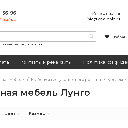
3-36-96
📩 Наша почта
info@kwa-gold.ru
 WhatsApp
Избран
, наименованию, описанию ...
лата
Контакты и реквизиты
Политика конфиде
овая мебель
/
Мебель из искусственного ротанга
/
Коллекци
ная мебель Лунго
Цвет
Размер