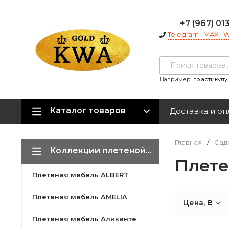
+7 (967) 01
Telegram | MAX |
Например:
по артикулу
Каталог товаров
Доставка и оп
Главная
/
Сад
Коллекции плетеной мебели
Плете
Плетеная мебель ALBERT
Плетеная мебель AMELIA
Цена,
Р
Плетеная мебель Аликанте