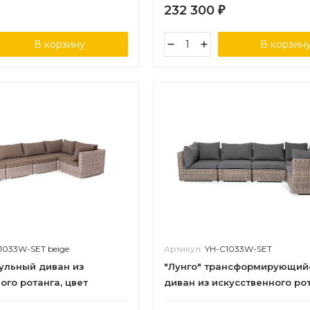
232 300
₽
В корзину
В корзин
1033W-SET beige
Артикул:
YH-C1033W-SET
ульный диван из
"Лунго" трансформирующий
ого ротанга, цвет
диван из искусственного рот
цвет соломенный