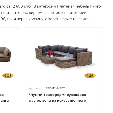
его от 12 600 руб.! В категории Плетеная мебель Лунго
ы постоянно расширяем ассортимент категории
96, так и через корзину, оформив заказ на сайте!
wn
Артикул:
LS5O1T1-7-SET
ся
"Лунго" трансформирующаяся
танга
лаунж-зона из искусственного
ротанга, цвет соломенный