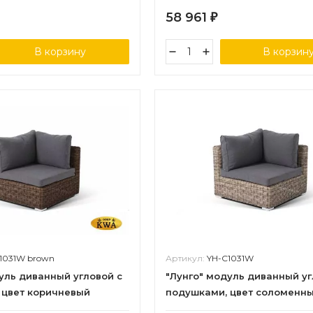
58 961
₽
В корзину
В корзин
1031W brown
Артикул:
YH-C1031W
уль диванный угловой с
"Лунго" модуль диванный уг
 цвет коричневый
подушками, цвет соломенн