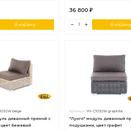
36 800
₽
В корзину
В корзин
1032W beige
Артикул:
YH-C1032W graphite
дуль диванный прямой с
"Лунго" модуль диванный п
 цвет бежевый
подушками, цвет графит