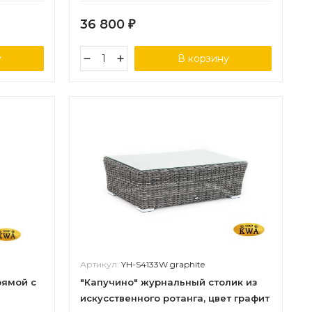
36 800
₽
у
В корзину
Артикул:
YH-S4133W graphite
рямой с
"Капучино" журнальный столик из
искусственного ротанга, цвет графит