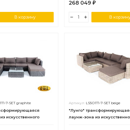
268 049
₽
В корзину
В корзин
1T1-7-SET graphite
Артикул:
LS5O1T1-7-SET beige
ансформирующаяся
"Лунго" трансформирующая
из искусственного
лаунж-зона из искусственно
ет графит
ротанга, цвет бежевый