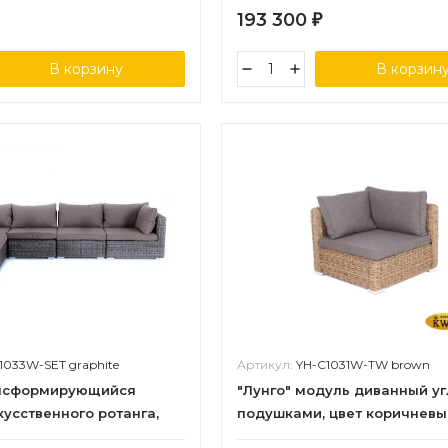
193 300
₽
В корзину
В корзин
1033W-SET graphite
Артикул:
YH-C1031W-TW brown
ансформирующийся
"Лунго" модуль диванный уг
кусственного ротанга,
подушками, цвет коричневы
(гиацинт)