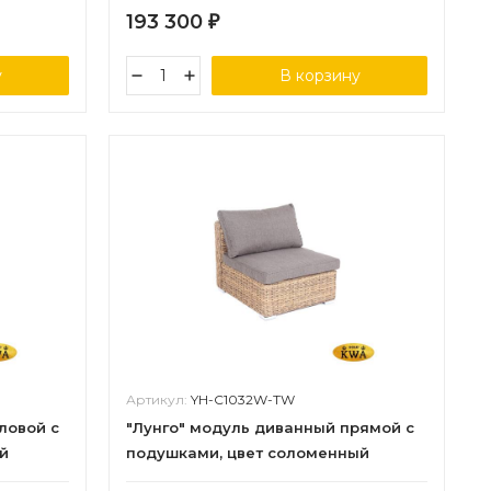
193 300
₽
у
В корзину
Артикул:
YH-C1032W-TW
ловой с
"Лунго" модуль диванный прямой с
й
подушками, цвет соломенный
(гиацинт)