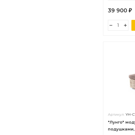
39 900
₽
Артикул:
YH-C
"Лунго" мо
подушками,