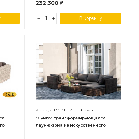
232 300
₽
у
В корзину
Артикул:
LS5O1T1-7-SET brown
ся
"Лунго" трансформирующаяся
го
лаунж-зона из искусственного
ротанга, цвет коричневый