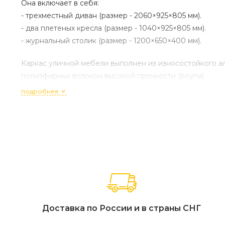
Она включает в себя:
- трехместный диван (размер - 2060×925×805 мм).
- два плетеных кресла (размер - 1040×925×805 мм).
- журнальный столик (размер - 1200×650×400 мм).
Каркас уличной мебели выполнен из износостойкого ал
полиэфирных волокон высокой прочности (роупа).
подробнее
Кресла и диван идут в комплекте с мягкими подушками
темно-серый круглый, ткань темно-серая 027 1шт. 2 06
круглый, ткань темно-серая 027 2шт. 1 040Х925Х81, "Ве
1 200Х650Х400,
Доставка по России и в страны СНГ