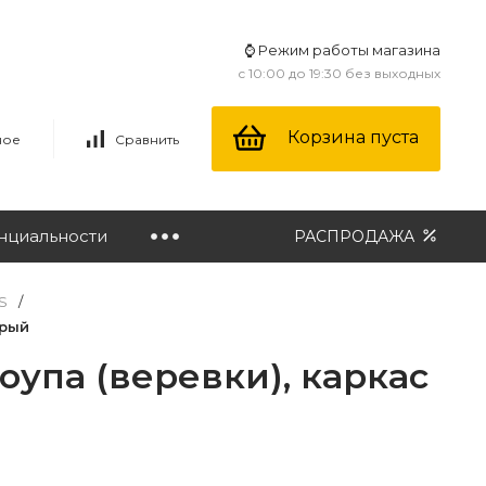
⌚ Режим работы магазина
с 10:00 до 19:30 без выходных
Корзина пуста
ное
Сравнить
нциальности
РАСПРОДАЖА
S
/
ерый
оупа (веревки), каркас