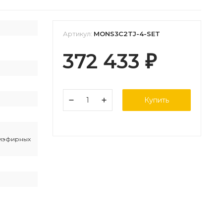
Артикул:
MONS3C2TJ-4-SET
372 433
₽
Купить
иэфирных