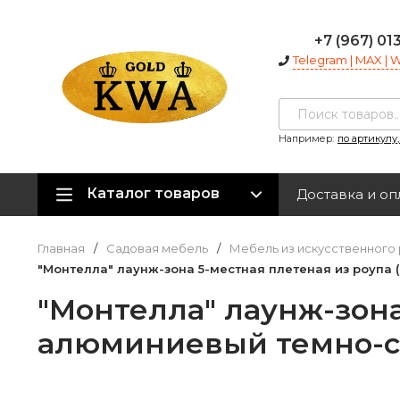
+7 (967) 01
Telegram | MAX |
Например:
по артикулу
Каталог товаров
Доставка и оп
Главная
/
Садовая мебель
/
Мебель из искусственного 
"Монтелла" лаунж-зона 5-местная плетеная из роупа 
"Монтелла" лаунж-зона
алюминиевый темно-с