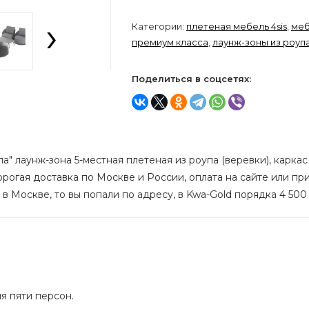
›
Категории:
плетеная мебель 4sis
,
меб
премиум класса
,
лаунж-зоны из роуп
Поделиться в соцсетях:
а" лаунж-зона 5-местная плетеная из роупа (веревки), карк
дорогая доставка по Москве и России, оплата на сайте или п
 в Москве, то вы попали по адресу, в Kwa-Gold порядка 4 500
я пяти персон.