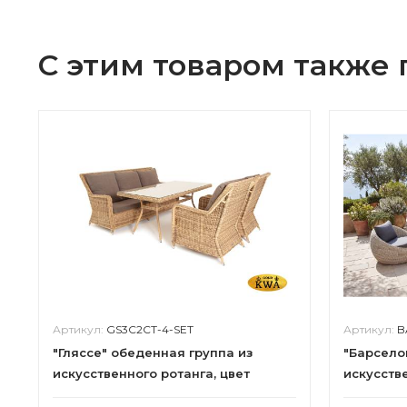
С этим товаром также
Артикул:
GS3C2СT-4-SET
Артикул:
B
"Гляссе" обеденная группа из
"Барсело
искусственного ротанга, цвет
искусстве
соломенный
бежевый