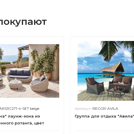
 покупают
ARS3C2T1-4-SET beige
Артикул:
RECGR-AVILA
на" лаунж-зона из
Группа для отдыха "Авила
нного ротанга, цвет