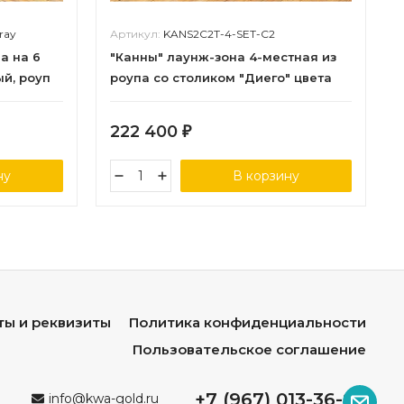
ray
Артикул:
KANS2C2T-4-SET-C2
а на 6
"Канны" лаунж-зона 4-местная из
ый, роуп
роупа со столиком "Диего" цвета
"серый гранит", роуп темно-серый
круглый, ткань темно-серая
222 400
₽
ну
В корзину
ты и реквизиты
Политика конфиденциальности
Пользовательское соглашение
+7 (967) 013-36-96
info@kwa-gold.ru