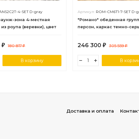
ANS2C2T-4-SET D-gray
Артикул:
ROM-CM6T1-7-SET D-g
лаунж-зона 4-местная
"Романо" обеденная групп
из роупа (веревки), цвет
персон, каркас темно-сер
ерый
темно-серый
8
246 300
₽
180 817
₽
305 559
₽
₽
В корзину
В корзи
Доставка и оплата
Контак