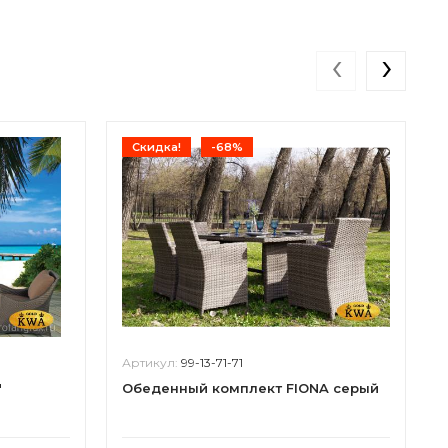
‹
›
Скидка!
-68%
Артикул:
99-13-71-71
"
Обеденный комплект FIONA серый