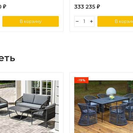
0
333 235
₽
₽
В корзину
В корзи
еть
-19%