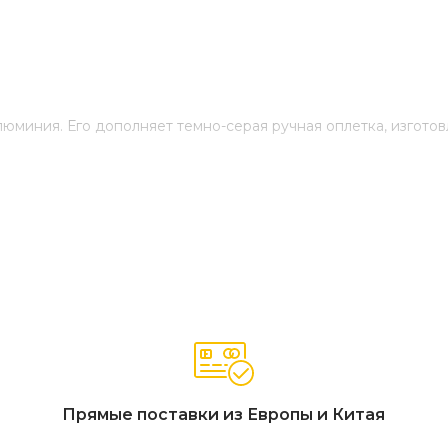
юминия. Его дополняет темно-серая ручная оплетка, изготов
 в чехлах "Монтелла" диван 3-местный плетеный из роупа, к
0Х925Х805, "Монтелла" кресло плетеное из роупа, каркас ал
рона" журнальный стол из HPL 120х65, H40, каркас темно-сер
Прямые поставки из Европы и Китая