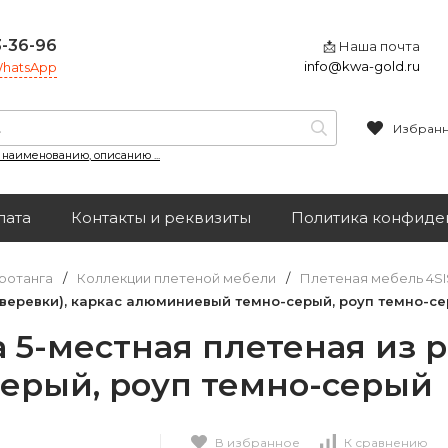
3-36-96
📩 Наша почта
info@kwa-gold.ru
 WhatsApp
Избран
, наименованию, описанию ...
лата
Контакты и реквизиты
Политика конфиде
ротанга
/
Коллекции плетеной мебели
/
Плетеная мебель 4SI
(веревки), каркас алюминиевый темно-серый, роуп темно-с
 5-местная плетеная из р
ерый, роуп темно-серый
В избранное
К сравнению