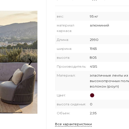
вес:
95 кг
материал
алюминий
каркаса:
Длина:
2990
ширина:
1965
›
высота:
805
Производитель:
4SIS
Материал:
эластичные ленты из
высокопрочных пол
волокон (роуп)
Цвет:
высота сиденья:
0
Объем:
2,95
Все характеристики