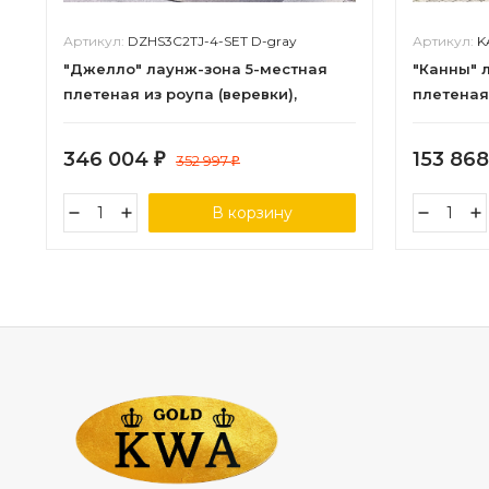
Артикул:
DZHS3C2TJ-4-SET D-gray
Артикул:
K
"Джелло" лаунж-зона 5-местная
"Канны" 
плетеная из роупа (веревки),
плетеная 
каркас алюминиевый темно-серый,
темно-с
роуп темно-серый
346 004
153 86
₽
352 997
₽
В корзину