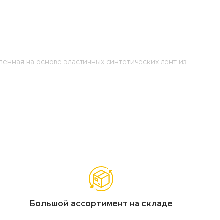
ленная на основе эластичных синтетических лент из
аркас алюминий темно-серый (RAL7024) муар, роуп
юминий темно-серый (RAL7024) муар, роуп темно-серый
ый (RAL7024) муар, цвет столешницы "серый гранит" 1шт.
Большой ассортимент на складе