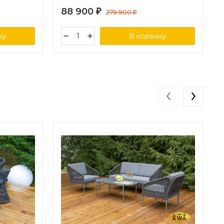
88 900
₽
279 900
₽
ну
В корзину
‹
›