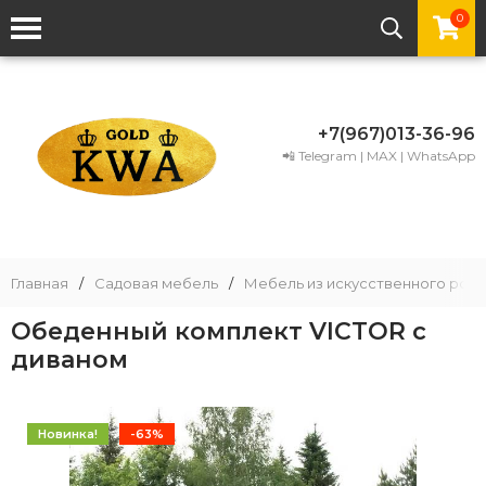
0
+7(967)013-36-96
📲 Telegram | MAX | WhatsApp
Главная
/
Садовая мебель
/
Мебель из искусственного рота
Обеденный комплект VICTOR с
диваном
Новинка!
-63%