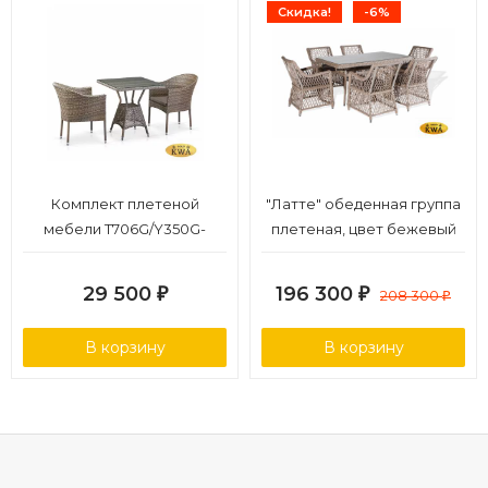
Скидка!
-6%
Комплект плетеной
"Латте" обеденная группа
мебели T706G/Y350G-
плетеная, цвет бежевый
W1289 2Pcs Pale
29 500
196 300
₽
₽
208 300
₽
В корзину
В корзину