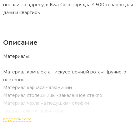
попали по адресу, в Kwa-Gold порядка 4 500 товаров для
дачи и квартиры!
Описание
Материалы:
Материал комплекта - искусственный ротанг (ручного
плетения)
Материал каркаса - алюминий
Материал столешницы - закаленное стекло
Материал чехла на подушки - олефин
(водоотталкивающая ткань)
Материал наполнителя подушек под спину -
подробнее
синтетический пух
Материал наполнителя подушек для сидения -