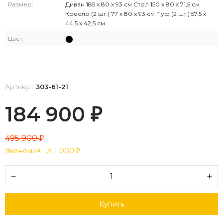
Размер:
Диван 185 х 80 х 93 см Стол 150 х 80 х 71,5 см
Кресло (2 шт.) 77 х 80 х 93 см Пуф (2 шт.) 57,5 х
44,5 х 42,5 см
Цвет:
Артикул:
303-61-21
184 900
₽
495 900
₽
Экономия -
311 000
₽
Купить