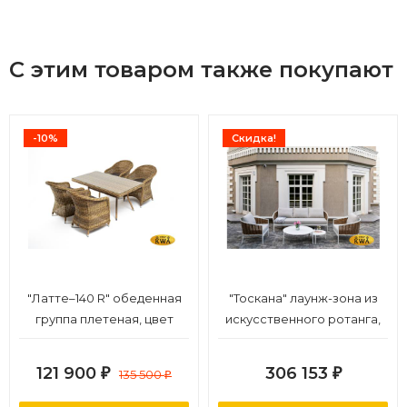
С этим товаром также покупают
-10%
Скидка!
"Латте–140 R" обеденная
"Тоскана" лаунж-зона из
группа плетеная, цвет
искусственного ротанга,
соломенный
цвет соломенный (К)
121 900
306 153
₽
135 500
₽
₽