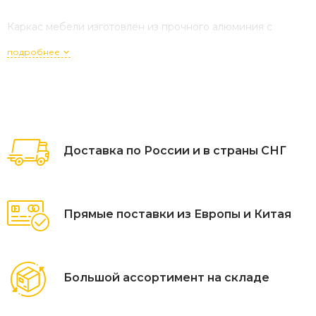
Каркас мебели изготовлен из прочного алюминия с
порошковым покрытием, защищающим его от погодных
подробнее
условий и коррозии. Цвет каркаса - темно-серый графит
Материал - Тик 100% FSC, что гарантирует экологичность
и долговечность изделий.
Анодированная фурнитура из нержавеющей стали.
Мягкие элементы выполнены из водоотталкивающей
Доставка по России и в страны СНГ
ткани Olefin в бежевом цвете.
Прямые поставки из Европы и Китая
Большой ассортимент на складе