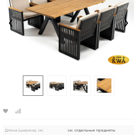
‹
›
Длина (ширина), см:
см. отдельные предметы