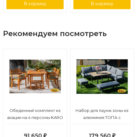
В корзину
В корзину
Рекомендуем посмотреть
Обеденный комплект из
Набор для лаунж зоны из
акации на 4 персоны KARO
алюминия ТОПА с
Joygarden
обеденным столом
91 650
179 560
₽
₽