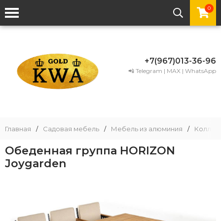
0
+7(967)013-36-96
📲 Telegram | MAX | WhatsApp
Главная
/
Садовая мебель
/
Мебель из алюминия
/
Коллек
Обеденная группа HORIZON
Joygarden