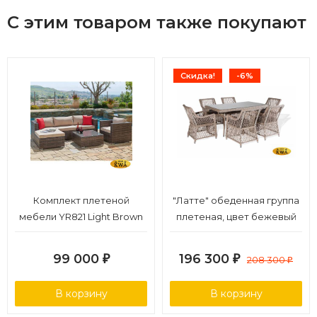
пространства и гибкости рассадки, эргономичная высота
С этим товаром также покупают
стола (73 см) для комфортной посадки
Страна производства: Вьетнам.
Гарантийный срок: 18 месяцев.
Скидка!
-6%
Комплект плетеной
"Латте" обеденная группа
мебели YR821 Light Brown
плетеная, цвет бежевый
99 000
196 300
₽
₽
208 300
₽
В корзину
В корзину