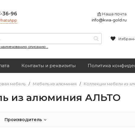
3-36-96
📩 Наша почта
info@kwa-gold.ru
 WhatsApp
Избран
, наименованию, описанию ...
лата
Контакты и реквизиты
Политика конфиде
овая мебель
/
Мебель из алюминия
/
Коллекции мебели из а
ь из алюминия АЛЬТО
Производитель