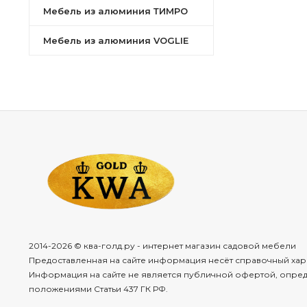
лёгкость
Мебель из алюминия ТИМРО
высокая
п
Мебель из алюминия VOGLIE
полная
ко
устойчив
и
снега;
долговеч
простой
у
эргоном
совреме
широкий
Они
гармо
2014-2026 © ква-голд.ру - интернет магазин садовой мебели
экологич
Предоставленная на сайте информация несёт справочный хар
здоровья.
Информация на сайте не является публичной офертой, опре
положениями Статьи 437 ГК РФ.
Что
входи