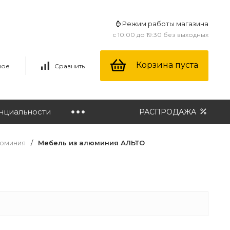
⌚ Режим работы магазина
с 10:00 до 19:30 без выходных
Корзина пуста
ное
Сравнить
нциальности
РАСПРОДАЖА
люминия
/
Мебель из алюминия АЛЬТО