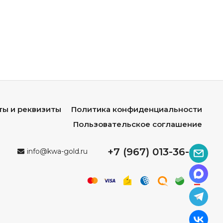
что
упрощает
перемещение
мебели;
узки
без
деформаций,
гарантируя
долгий
срок
службы;
ге,
солёному
воздуху
и
химическим
воздействиям;
зовать
круглый
год:
она
не
боится
мороза,
жары,
дождя
свойства
десятилетиями;
им
средством;
ты и реквизиты
Политика конфиденциальности
ют
максимальный
комфорт;
Пользовательское соглашение
ываются
в
разные
стили
интерьеров
и
экстерьеров;
+7 (967) 013-36-96
info@kwa-gold.ru
,
серебристый,
антрацит,
белый,
чёрный,
бронзовый.
тся,
не
выделяет
вредных
веществ
и
безопасен
для