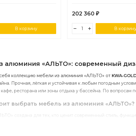
202 360
₽
В корзину
В корзин
з
алюминия
«АЛЬТО»:
современный
диз
себя
коллекцию
мебели
из
алюминия
«АЛЬТО»
от
KWA‑GOLD
йна.
Прочная,
лёгкая
и
устойчивая
к
любым
погодным
услови
кафе,
ресторана
или
зоны
отдыха
у
бассейна.
По
вопросам
п
оит
выбрать
мебель
из
алюминия
«АЛЬТО»?
ЛЬТО»
создана
для
тех,
кто
ценит
современный
стиль,
функци
: