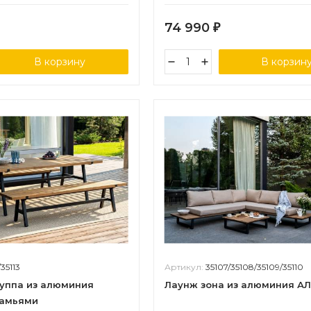
74 990
₽
В корзину
В корзин
/35113
Артикул:
35107/35108/35109/35110
руппа из алюминия
Лаунж зона из алюминия А
камьями