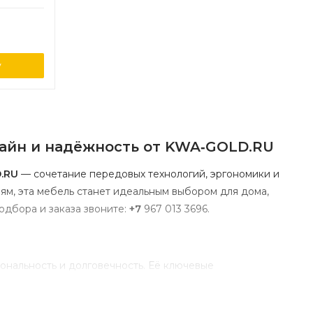
у
айн
и
надёжность
от
KWA‑GOLD.RU
.RU
— сочетание
передовых
технологий,
эргономики
и
ям,
эта
мебель
станет
идеальным
выбором
для
дома,
одбора
и
заказа
звоните:
+7
967
013
3696
.
ональность
и
долговечность.
Её
ключевые