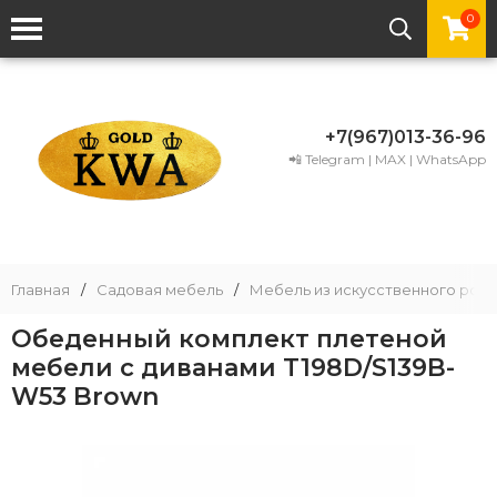
0
+7(967)013-36-96
📲 Telegram | MAX | WhatsApp
Главная
/
Садовая мебель
/
Мебель из искусственного рота
Обеденный комплект плетеной
мебели с диванами T198D/S139B-
W53 Brown