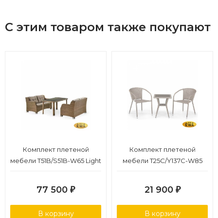
С этим товаром также покупают
Комплект плетеной
Комплект плетеной
мебели T51B/S51B-W65 Light
мебели T25C/Y137C-W85
brown
Latte (2+1)
77 500
21 900
₽
₽
В корзину
В корзину