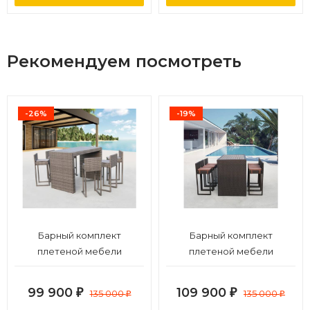
Рекомендуем посмотреть
-26%
-19%
Барный комплект
Барный комплект
плетеной мебели
плетеной мебели
T390GD/Y390G-W78_6Pcs
T390AD/Y390A-W63_6Pcs
Grey
Brown
99 900
109 900
₽
135 000
₽
135 000
₽
₽