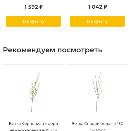
1 592
1 042
₽
₽
В корзину
В корзину
Рекомендуем посмотреть
Ветка Корнелиан Черри
Ветка Спиреи белая в-130
нежно-зелёная в-105 см
см 12/144