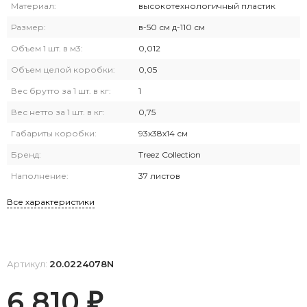
Материал:
высокотехнологичный пластик
Размер:
в-50 см д-110 см
Объем 1 шт. в м3:
0,012
Объем целой коробки:
0,05
Вес брутто за 1 шт. в кг:
1
Вес нетто за 1 шт. в кг:
0,75
Габариты коробки:
93х38х14 см
Бренд:
Treez Collection
Наполнение:
37 листов
Все характеристики
Артикул:
20.0224078N
6 810
₽