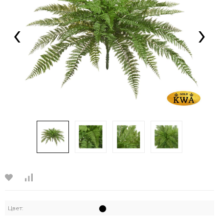
‹
›
Цвет: