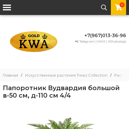
0
+7(967)013-36-96
📲 Telegram | MAX | WhatsApp
Главная
/
Искусственные растения Treez Collection
/
Растени
Папоротник Вудвардия большой
в-50 см, д-110 см 4/4