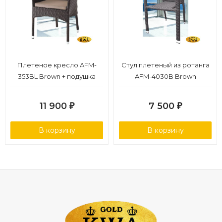
Плетеное кресло AFM-
Стул плетеный из ротанга
353BL Brown + подушка
AFM-4030B Brown
11 900
7 500
₽
₽
В корзину
В корзину