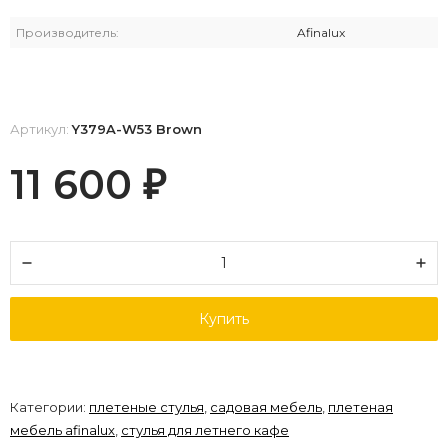
Производитель:
Afinalux
Артикул:
Y379A-W53 Brown
11 600
₽
Купить
Категории:
плетеные стулья
,
садовая мебель
,
плетеная
мебель afinalux
,
стулья для летнего кафе