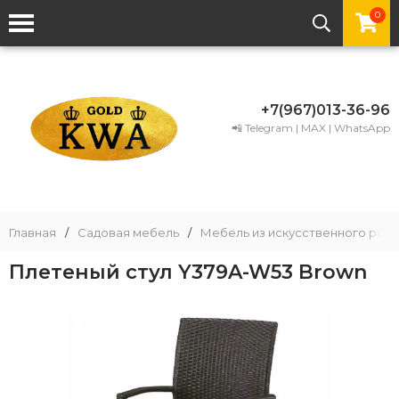
0
+7(967)013-36-96
📲 Telegram | MAX | WhatsApp
Главная
/
Садовая мебель
/
Мебель из искусственного рота
Плетеный стул Y379A-W53 Brown