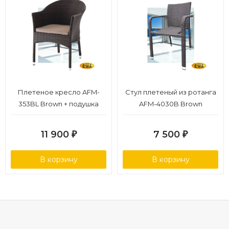
Плетеное кресло AFM-
Стул плетеный из ротанга
353BL Brown + подушка
AFM-4030B Brown
11 900
7 500
₽
₽
В корзину
В корзину