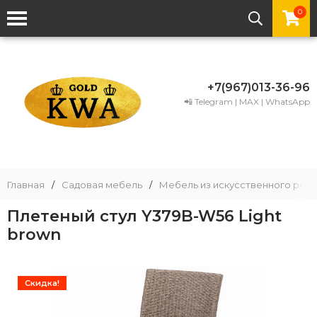
0
+7(967)013-36-96
📲 Telegram | MAX | WhatsApp
Главная
/
Садовая мебель
/
Мебель из искусственного рота
Плетеный стул Y379B-W56 Light
brown
Скидка!