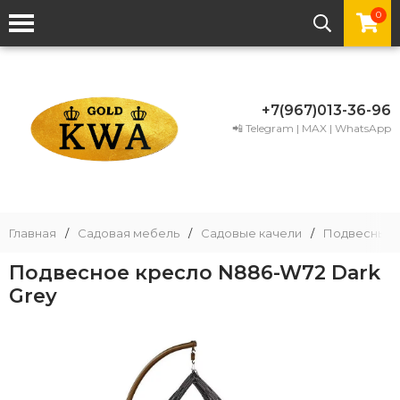
0
+7(967)013-36-96
📲 Telegram | MAX | WhatsApp
Главная
/
Садовая мебель
/
Садовые качели
/
Подвесные 
Подвесное кресло N886-W72 Dark
Grey