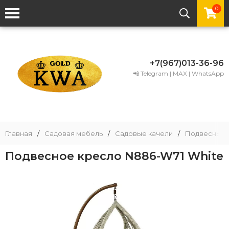
0
+7(967)013-36-96
📲 Telegram | MAX | WhatsApp
Главная
/
Садовая мебель
/
Садовые качели
/
Подвесные 
Подвесное кресло N886-W71 White