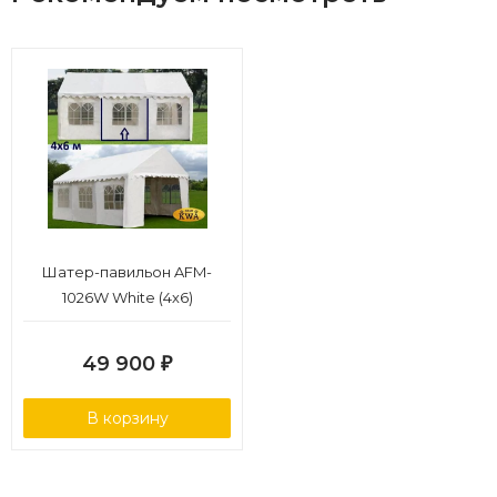
Шатер-павильон AFM-
1026W White (4х6)
49 900
₽
В корзину