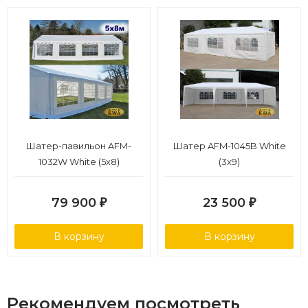
Шатер-павильон AFM-
Шатер AFM-1045B White
1032W White (5х8)
(3х9)
79 900
23 500
₽
₽
В корзину
В корзину
Рекомендуем посмотреть