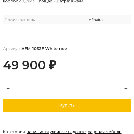
коробок:0,27м3.Площадь Шатра: 16кв/м.
Производитель:
Afinalux
Артикул:
AFM-1032F White rice
49 900
₽
Купить
Категории:
павильоны уличные садовые
,
садовая мебель
,