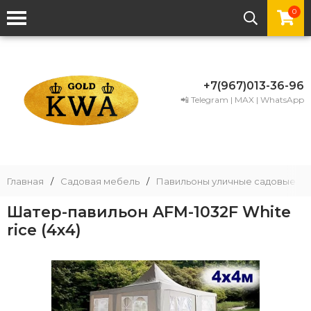
0
+7(967)013-36-96
📲 Telegram | MAX | WhatsApp
Главная
/
Садовая мебель
/
Павильоны уличные садовые
/
Шатер-павильон AFM-1032F White
rice (4х4)