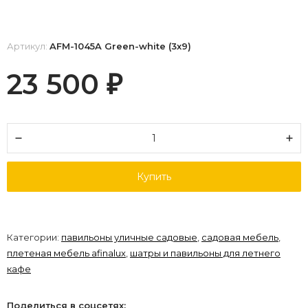
Артикул:
AFM-1045A Green-white (3х9)
23 500
₽
Купить
Категории:
павильоны уличные садовые
,
садовая мебель
,
плетеная мебель afinalux
,
шатры и павильоны для летнего
кафе
Поделиться в соцсетях: