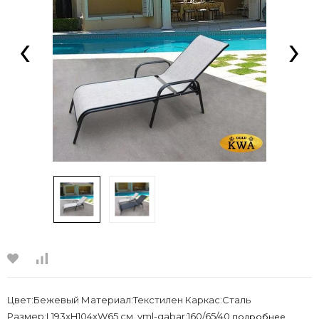
‹
›
Цвет:Бежевый Материал:Текстилен Каркас:Сталь
Размер:L193xH104xW65 см. yml-gabar:160/65/40
подробнее