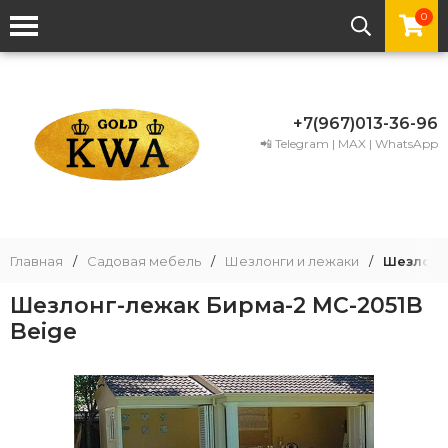
0
+7(967)013-36-96
📲 Telegram | MAX | WhatsApp
Главная
/
Садовая мебель
/
Шезлонги и лежаки
/
Шезлонг
Шезлонг-лежак Бирма-2 MC-2051B
Beige